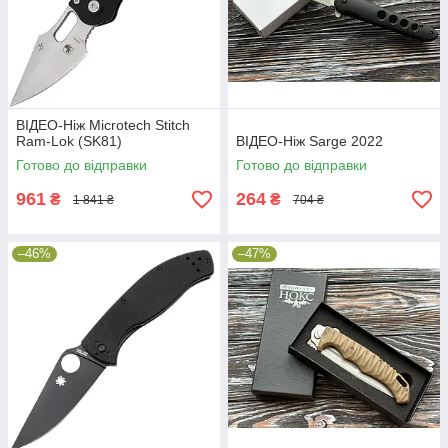
ВІДЕО-Ніж Microtech Stitch
Ram-Lok (SK81)
ВІДЕО-Ніж Sarge 2022
Готово до відправки
Готово до відправки
961
264
₴
₴
1 841 ₴
704 ₴
–46%
–47%