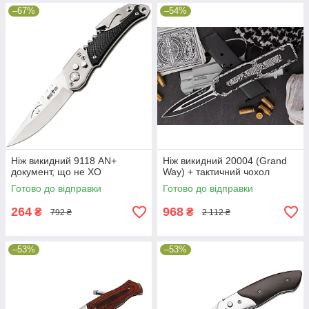
–67%
–54%
Ніж викидний 9118 AN+
Ніж викидний 20004 (Grand
документ, що не ХО
Way) + тактичний чохол
Готово до відправки
Готово до відправки
264
968
₴
₴
792 ₴
2 112 ₴
–53%
–53%