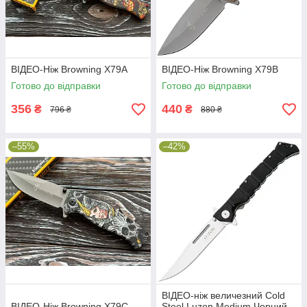
ВІДЕО-Ніж Browning X79A
ВІДЕО-Ніж Browning X79B
Готово до відправки
Готово до відправки
356
440
₴
₴
796 ₴
880 ₴
–55%
–42%
ВІДЕО-ніж величезний Cold
ВІДЕО-Ніж Browning X79C
Steel Luzon Medium Чорний