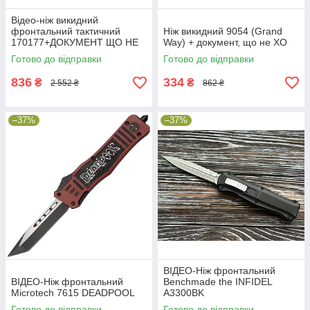
Відео-ніж викидний
фронтальний тактичний
Ніж викидний 9054 (Grand
170177+ДОКУМЕНТ ЩО НЕ
Way) + документ, що не ХО
ХО + чохол
Готово до відправки
Готово до відправки
836
334
₴
₴
2 552 ₴
862 ₴
–37%
–37%
ВІДЕО-Ніж фронтальний
ВІДЕО-Ніж фронтальний
Benchmade the INFIDEL
Microtech 7615 DEADPOOL
A3300BK
Готово до відправки
Готово до відправки