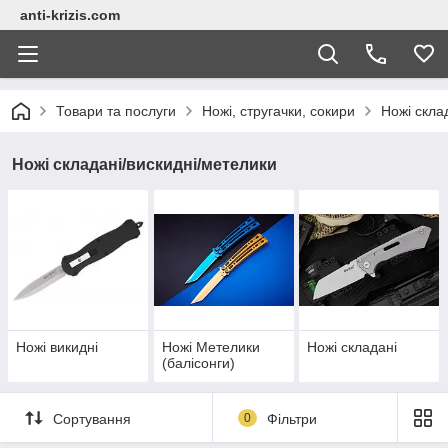
anti-krizis.com
Товари та послуги
Ножі, стругачки, сокири
Ножі скла
Ножі складані/вискидні/метелики
Ножі викидні
Ножі Метелики
Ножі складані
(балісонги)
Сортування
0
Фільтри