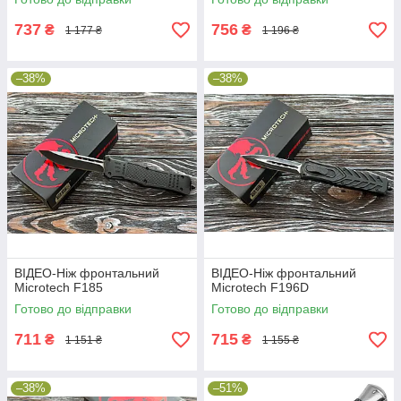
737
756
₴
₴
1 177 ₴
1 196 ₴
–38%
–38%
ВІДЕО-Ніж фронтальний
ВІДЕО-Ніж фронтальний
Microtech F185
Microtech F196D
Готово до відправки
Готово до відправки
711
715
₴
₴
1 151 ₴
1 155 ₴
–38%
–51%