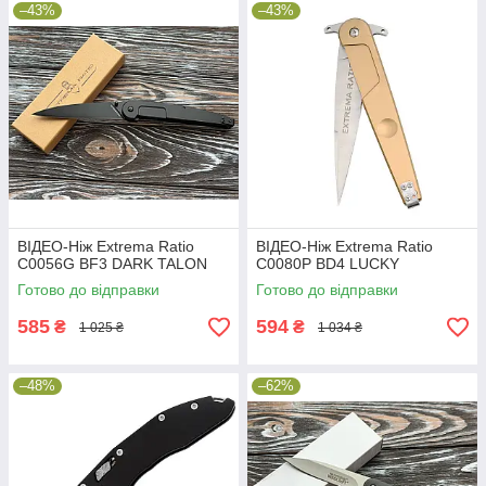
–43%
–43%
ВІДЕО-Ніж Extrema Ratio
ВІДЕО-Ніж Extrema Ratio
C0056G BF3 DARK TALON
C0080P BD4 LUCKY
Готово до відправки
Готово до відправки
585
594
₴
₴
1 025 ₴
1 034 ₴
–48%
–62%