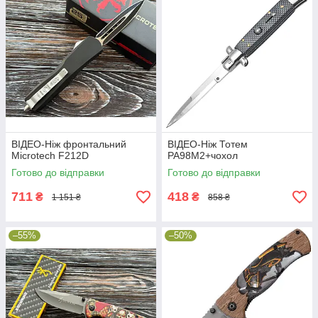
ВІДЕО-Ніж фронтальний
ВІДЕО-Ніж Тотем
Microtech F212D
PA98M2+чохол
Готово до відправки
Готово до відправки
711
418
₴
₴
1 151 ₴
858 ₴
–55%
–50%