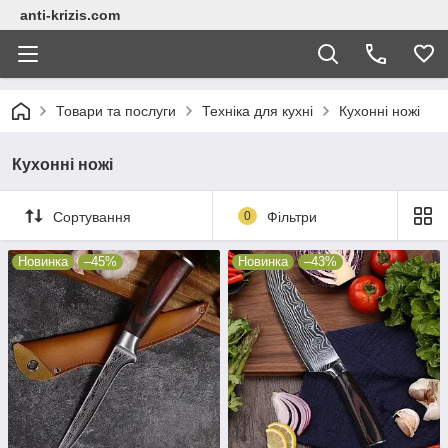
anti-krizis.com
Товари та послуги
Техніка для кухні
Кухонні ножі
Кухонні ножі
Сортування
0
Фільтри
Новинка
–45%
Новинка
–43%