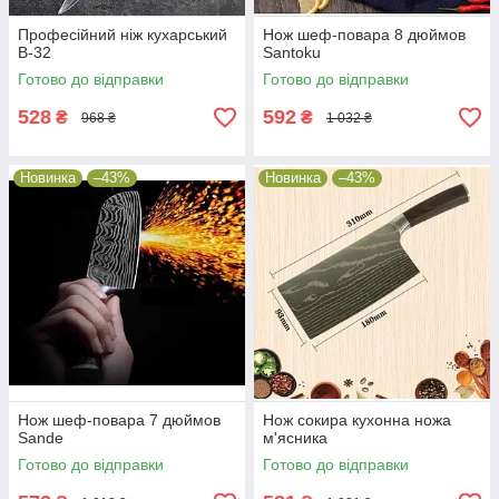
Професійний ніж кухарський
Нож шеф-повара 8 дюймов
B-32
Santoku
Готово до відправки
Готово до відправки
528
592
₴
₴
968 ₴
1 032 ₴
Новинка
–43%
Новинка
–43%
Нож шеф-повара 7 дюймов
Нож сокира кухонна ножа
Sande
м'ясника
Готово до відправки
Готово до відправки