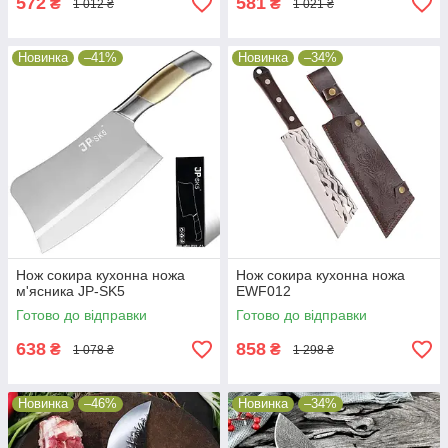
572
581
₴
₴
1 012 ₴
1 021 ₴
Новинка
–41%
Новинка
–34%
Нож сокира кухонна ножа
Нож сокира кухонна ножа
м'ясника JP-SK5
EWF012
Готово до відправки
Готово до відправки
638
858
₴
₴
1 078 ₴
1 298 ₴
Новинка
–46%
Новинка
–34%