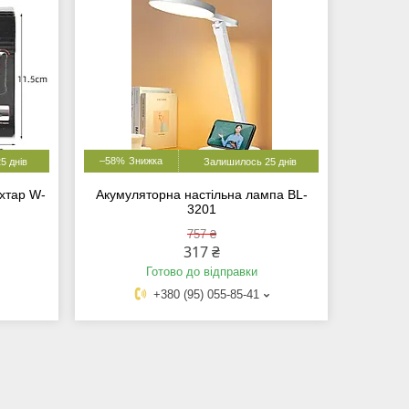
–58%
5 днів
Залишилось 25 днів
хтар W-
Акумуляторна настільна лампа BL-
3201
757 ₴
317 ₴
Готово до відправки
+380 (95) 055-85-41