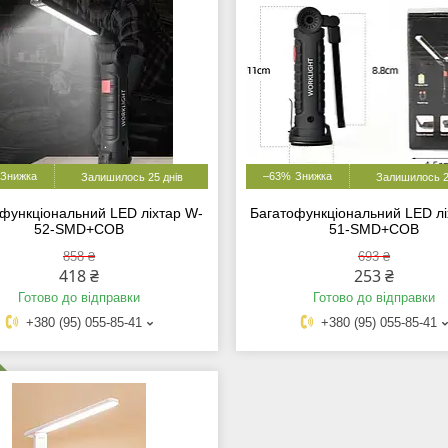
–63%
Залишилось 25 днів
Залишилось 2
функціональний LED ліхтар W-
Багатофункціональний LED лі
52-SMD+COB
51-SMD+COB
858 ₴
693 ₴
418 ₴
253 ₴
Готово до відправки
Готово до відправки
+380 (95) 055-85-41
+380 (95) 055-85-41