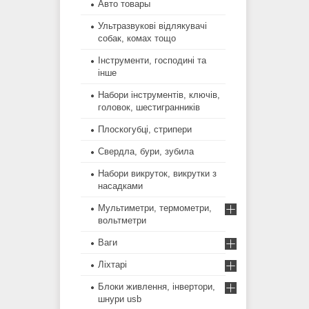
Авто товары
Ультразвукові відлякувачі
собак, комах тощо
Інструменти, господині та
інше
Набори інструментів, ключів,
головок, шестигранників
Плоскогубці, стрипери
Свердла, бури, зубила
Набори викруток, викрутки з
насадками
Мультиметри, термометри,
вольтметри
Ваги
Ліхтарі
Блоки живлення, інвертори,
шнури usb