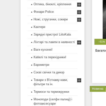
Оптика, біноклі, кріплення
Фонари Police
Ножі, стругачки, сокири
Кантери
Зарядні пристрої LiitoKala
Ліхтарі та лампи в наявності
–51%
Ваги кухонні!
Багато
Кабелі та перехідники!
Барометри
Соєві свічки та декор
Товари з В'єтнаму-кави,
фільтри та ін.
Новинка
Термоси та термокружки
Моноподи (селфи палиці) і
фотоаксесуари