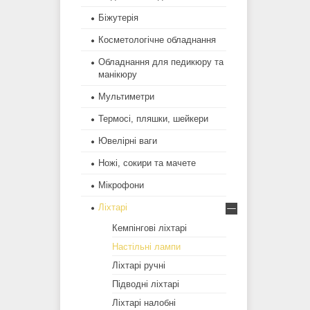
Біжутерія
Косметологічне обладнання
Обладнання для педикюру та
манікюру
Мультиметри
Термосі, пляшки, шейкери
Ювелірні ваги
Ножі, сокири та мачете
Мікрофони
Ліхтарі
Кемпінгові ліхтарі
Настільні лампи
Ліхтарі ручні
Підводні ліхтарі
Ліхтарі налобні