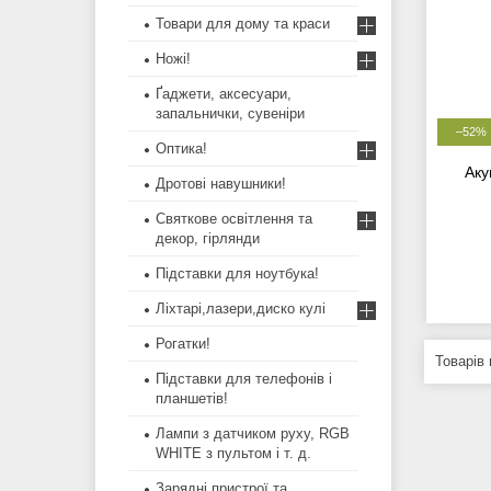
Товари для дому та краси
Ножі!
Ґаджети, аксесуари,
запальнички, сувеніри
–52%
Оптика!
Аку
Дротові навушники!
Святкове освітлення та
декор, гірлянди
Підставки для ноутбука!
Ліхтарі,лазери,диско кулі
Рогатки!
Підставки для телефонів і
планшетів!
Лампи з датчиком руху, RGB
WHITE з пультом і т. д.
Зарядні пристрої та