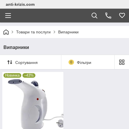
anti-krizis.com
Товари та послуги
Випарники
Випарники
Сортування
0
Фільтри
Новинка
–43%