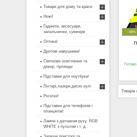
Товари для дому та краси
Ножі!
Ґаджети, аксесуари,
запальнички, сувеніри
–48%
Оптика!
П
Дротові навушники!
Святкове освітлення та
Готово
декор, гірлянди
Підставки для ноутбука!
Ліхтарі,лазери,диско кулі
Рогатки!
Підставки для телефонів і
планшетів!
Лампи з датчиком руху, RGB
WHITE з пультом і т. д.
Зарядні пристрої та