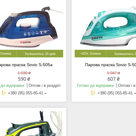
–42%
Залишилось 25 днів
Залишилось 2
арова праска Sovio S-505a
Парова праска Sovio S-5
1 030 ₴
1 047 ₴
590 ₴
607 ₴
 до відправки
Оптом і в роздріб
Готово до відправки
Оптом і в
+380 (95) 055-85-41
+380 (95) 055-85-41