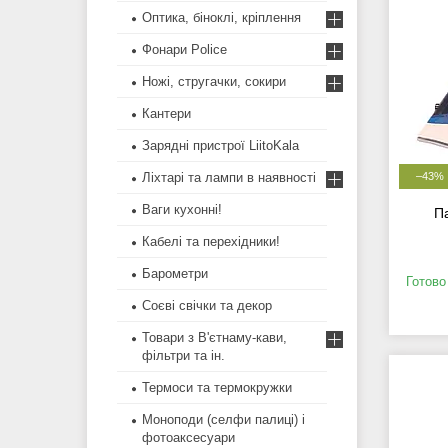
Оптика, біноклі, кріплення
Фонари Police
Ножі, стругачки, сокири
Кантери
Зарядні пристрої LiitoKala
Ліхтарі та лампи в наявності
–43%
Ваги кухонні!
П
Кабелі та перехідники!
Барометри
Готово
Соєві свічки та декор
Товари з В'єтнаму-кави,
фільтри та ін.
Термоси та термокружки
Моноподи (селфи палиці) і
фотоаксесуари