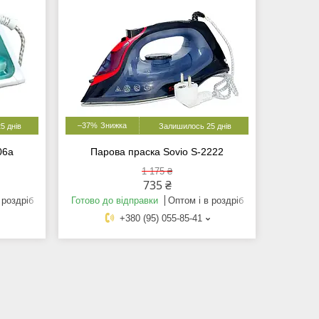
–37%
5 днів
Залишилось 25 днів
06a
Парова праска Sovio S-2222
1 175 ₴
735 ₴
 роздріб
Готово до відправки
Оптом і в роздріб
+380 (95) 055-85-41