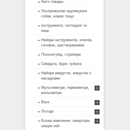
Авто товары
Ультразвукові відлякувачі
собак, комах тощо
Інструменти, господині та
інше
Набори інструментів, ключів,
головок, шестигранників
Плоскогубці, стрипери
Свердла, бури, зубила
Набори викруток, викрутки з
насадками
Мультиметри, термометри,
вольтметри
Ваги
Ліхтарі
Блоки живлення, інвертори,
шнури usb