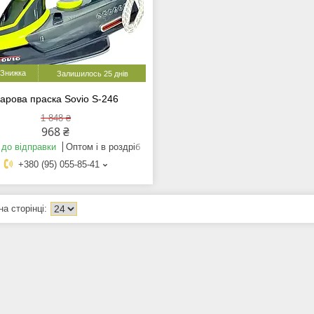
Залишилось 25 днів
арова праска Sovio S-246
1 848 ₴
968 ₴
 до відправки
Оптом і в роздріб
+380 (95) 055-85-41