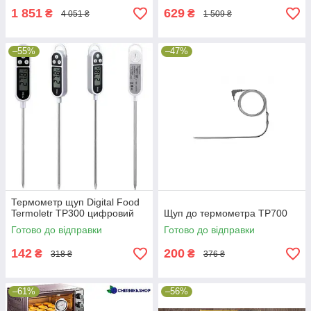
1 851
629
₴
₴
4 051 ₴
1 509 ₴
–55%
–47%
Термометр щуп Digital Food
Termoletr TP300 цифровий
Щуп до термометра TP700
Готово до відправки
Готово до відправки
142
200
₴
₴
318 ₴
376 ₴
–61%
–56%