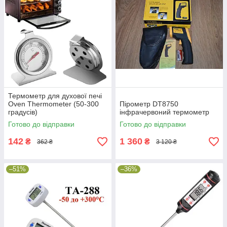
Термометр для духової печі
Oven Thermometer (50-300
Пірометр DT8750
градусів)
інфрачервоний термометр
Готово до відправки
Готово до відправки
142
1 360
₴
₴
362 ₴
3 120 ₴
–51%
–36%