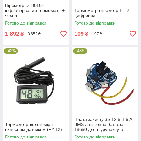
Пірометр DT8010H
інфрачервоний термометр +
Термометр-гігрометр HT-2
чохол
цифровий
Готово до відправки
Готово до відправки
1 892
109
₴
₴
3 652 ₴
197 ₴
–42%
–48%
Плата захисту 3S 12.6 В 6 A
Термометр-вологомір із
BMS літій-іонної батареї
виносним датчиком (FY-12)
18650 для шурупокрута
Готово до відправки
Готово до відправки