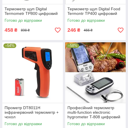
Термометр щуп Digital
Термометр щуп Digital Food
Termometr TP800 цифровий
Termontr TP400 цифровий
Готово до відправки
Готово до відправки
458
246
₴
₴
898 ₴
466 ₴
–54%
–58%
Пірометр DT8011H
Професійний термометр
інфрачервоний термометр +
multi-function electronic
чохол
hygrometer T-808 цифровий
Готово до відправки
Готово до відправки