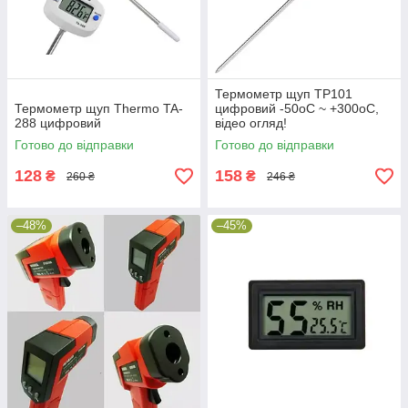
Термометр щуп TP101
Термометр щуп Thermo TA-
цифровий -50oС ~ +300oС,
288 цифровий
відео огляд!
Готово до відправки
Готово до відправки
128
158
₴
₴
260 ₴
246 ₴
–48%
–45%