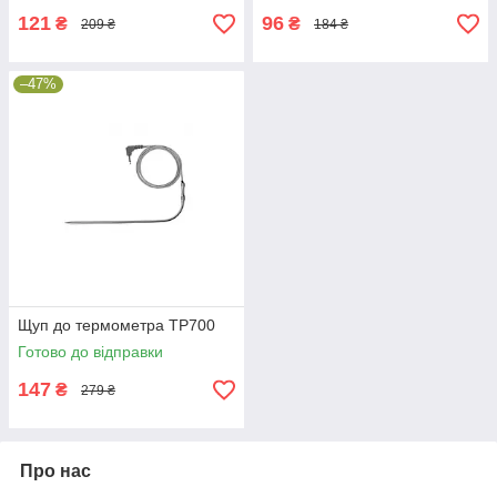
121
96
₴
₴
209 ₴
184 ₴
–47%
Щуп до термометра TP700
Готово до відправки
147
₴
279 ₴
Про нас