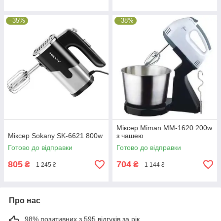
–35%
–38%
Міксер Miman MM-1620 200w
Міксер Sokany SK-6621 800w
з чашею
Готово до відправки
Готово до відправки
805
704
₴
₴
1 245 ₴
1 144 ₴
Про нас
98% позитивних з 595 відгуків за рік