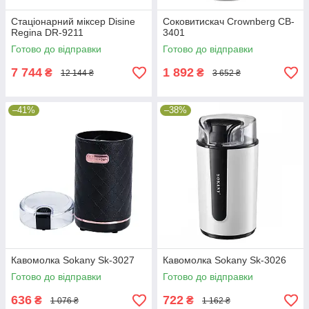
Стаціонарний міксер Disine
Соковитискач Crownberg CB-
Regina DR-9211
3401
Готово до відправки
Готово до відправки
7 744
1 892
₴
₴
12 144 ₴
3 652 ₴
–41%
–38%
Кавомолка Sokany Sk-3027
Кавомолка Sokany Sk-3026
Готово до відправки
Готово до відправки
636
722
₴
₴
1 076 ₴
1 162 ₴