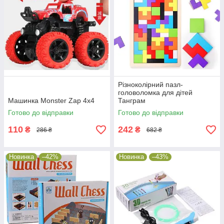
Різноколірний пазл-
головоломка для дітей
Машинка Monster Zap 4x4
Танграм
Готово до відправки
Готово до відправки
110
242
₴
₴
286 ₴
682 ₴
Новинка
–42%
Новинка
–43%