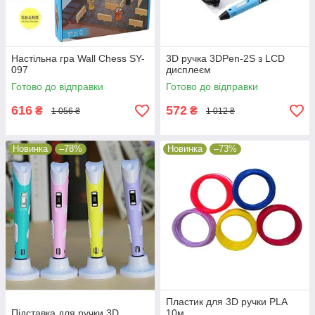
Настільна гра Wall Chess SY-
3D ручка 3DPen-2S з LCD
097
дисплеєм
Готово до відправки
Готово до відправки
616
572
₴
₴
1 056 ₴
1 012 ₴
Новинка
–78%
Новинка
–73%
Пластик для 3D ручки PLA
Підставка для ручки 3D
10м