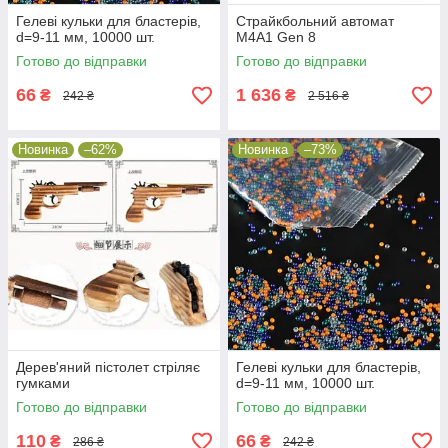
Гелеві кульки для бластерів,
Страйкбольний автомат
d=9-11 мм, 10000 шт.
M4A1 Gen 8
Готово до відправки
Готово до відправки
66
1 636
₴
₴
242 ₴
2 516 ₴
Новинка
–62%
Новинка
–73%
Дерев'яний пістолет стріляє
Гелеві кульки для бластерів,
гумками
d=9-11 мм, 10000 шт.
Готово до відправки
Готово до відправки
110
66
₴
₴
286 ₴
242 ₴