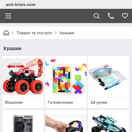
anti-krizis.com
Товари та послуги
Іграшки
Іграшки
Машинки
Головоломки
3d-ручки