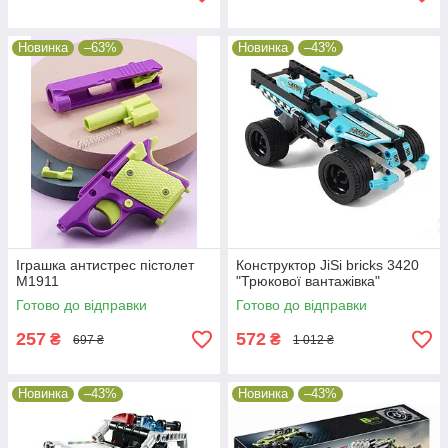
Новинка
–63%
Новинка
–43%
Іграшка антистрес пістолет
Конструктор JiSi bricks 3420
M1911
"Трюкової вантажівка"
Готово до відправки
Готово до відправки
257
572
₴
₴
697 ₴
1 012 ₴
Новинка
–43%
Новинка
–43%