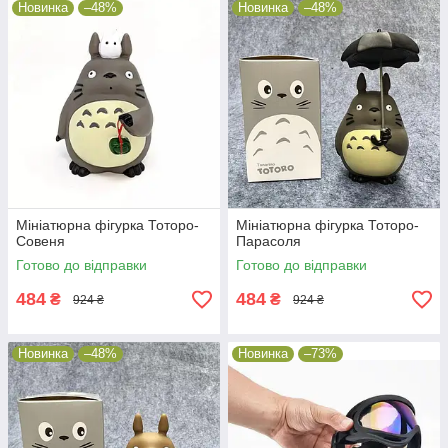
Новинка
–48%
Новинка
–48%
Мініатюрна фігурка Тоторо-
Мініатюрна фігурка Тоторо-
Совеня
Парасоля
Готово до відправки
Готово до відправки
484
484
₴
₴
924 ₴
924 ₴
Новинка
–48%
Новинка
–73%