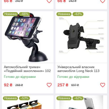
66
66
₴
₴
242 ₴
242 ₴
Новинка
–66%
Новинка
–63%
Автомобільний тримач
Універсальний власник
«Подвійний захоплення» 102
автомобіля Long Neck 113
Готово до відправки
Готово до відправки
92
257
₴
₴
268 ₴
697 ₴
Новинка
–53%
Новинка
–62%