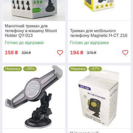
Магнітний тримач для
телефону в машину Mount
Тримач для мобільного
Holder QY-013
телефону Magnetic H-CT 216
Готово до відправки
Готово до відправки
158
194
₴
₴
334 ₴
370 ₴
Новинка
–49%
Новинка
–57%