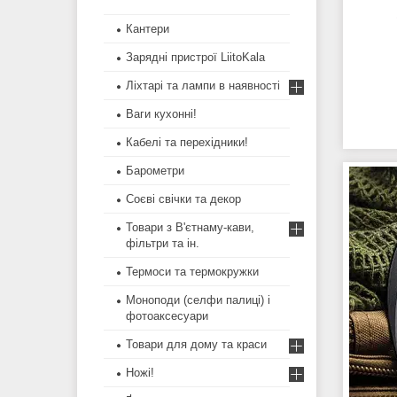
Кантери
Зарядні пристрої LiitoKala
Ліхтарі та лампи в наявності
Ваги кухонні!
Кабелі та перехідники!
Барометри
Соєві свічки та декор
Товари з В'єтнаму-кави,
фільтри та ін.
Термоси та термокружки
Моноподи (селфи палиці) і
фотоаксесуари
Товари для дому та краси
Ножі!