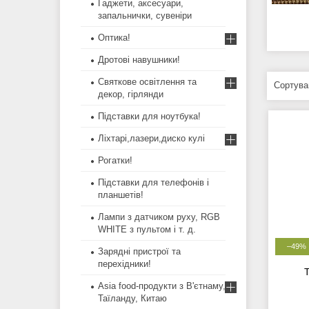
Ґаджети, аксесуари,
запальнички, сувеніри
Оптика!
Дротові навушники!
Святкове освітлення та
декор, гірлянди
Підставки для ноутбука!
Ліхтарі,лазери,диско кулі
Рогатки!
Підставки для телефонів і
планшетів!
Лампи з датчиком руху, RGB
WHITE з пультом і т. д.
–49%
Зарядні пристрої та
перехідники!
Asia food-продукти з В'єтнаму,
Таїланду, Китаю