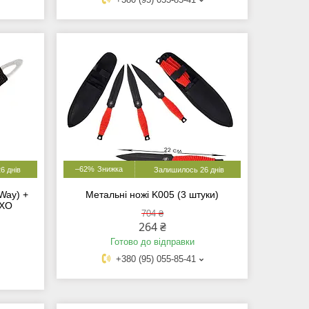
–62%
6 днів
Залишилось 26 днів
Way) +
Метальні ножі K005 (3 штуки)
 ХО
704 ₴
264 ₴
Готово до відправки
+380 (95) 055-85-41