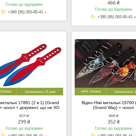
466 ₴
Готово до відправки
Готово до відправки
+380 (95) 055-85-41
+380 (95) 055-85-41
–64%
Залишилось 26 днів
Залишилось 2
метальні 17881 (2 в 1) (Grand
Відео-Ніжі метальні 19700 
+ чохол + документ, що не ХО
(Grand Way) + чохол
827 ₴
968 ₴
299 ₴
352 ₴
Готово до відправки
Готово до відправки
+380 (95) 055-85-41
+380 (95) 055-85-41