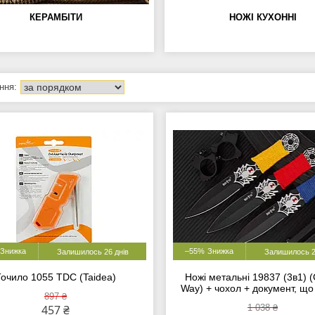
КЕРАМБІТИ
НОЖІ КУХОННІ
–55%
Залишилось 26 днів
Залишилось 2
Точило 1055 TDC (Taidea)
Ножі метальні 19837 (3в1) 
Way) + чохол + документ, щ
897 ₴
457 ₴
1 038 ₴