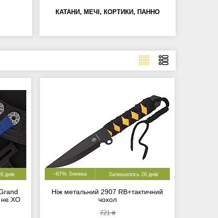
КАТАНИ, МЕЧІ, КОРТИКИ, ПАННО
–67%
6 днів
Залишилось 26 днів
(Grand
Ніж метальний 2907 RB+тактичний
о не ХО
чохол
721 ₴