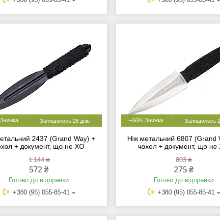
–66%
Залишилось 26 днів
Залишилось 2
метальний 2437 (Grand Way) +
Ніж метальний 6807 (Grand 
охол + документ, що не ХО
чохол + документ, що не
1 144 ₴
803 ₴
572 ₴
275 ₴
Готово до відправки
Готово до відправки
+380 (95) 055-85-41
+380 (95) 055-85-41