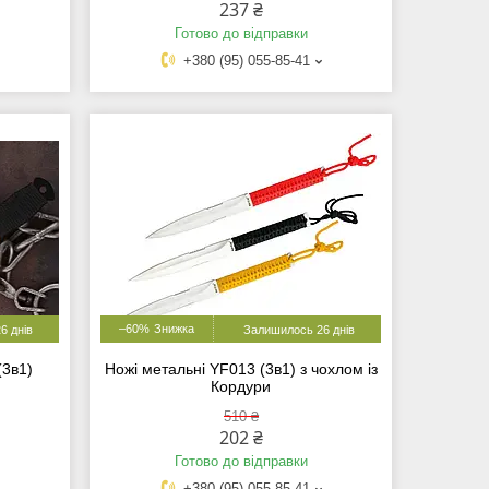
237 ₴
Готово до відправки
+380 (95) 055-85-41
–60%
6 днів
Залишилось 26 днів
(3в1)
Ножі метальні YF013 (3в1) з чохлом із
Кордури
510 ₴
202 ₴
Готово до відправки
+380 (95) 055-85-41