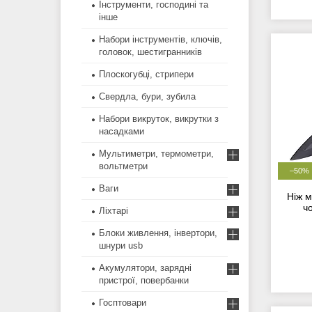
Інструменти, господині та
інше
Набори інструментів, ключів,
головок, шестигранників
Плоскогубці, стрипери
Свердла, бури, зубила
Набори викруток, викрутки з
насадками
Мультиметри, термометри,
вольтметри
–50%
Ваги
Ніж 
ч
Ліхтарі
Блоки живлення, інвертори,
шнури usb
Акумулятори, зарядні
пристрої, повербанки
Госптовари