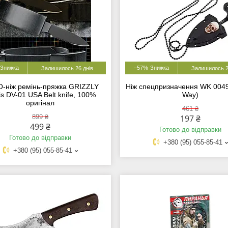
–57%
Залишилось 26 днів
Залишилось 2
О-ніж ремінь-пряжка GRIZZLY
Ніж спецпризначення WK 004
is DV-01 USA Belt knife, 100%
Way)
оригінал
461 ₴
899 ₴
197 ₴
499 ₴
Готово до відправки
Готово до відправки
+380 (95) 055-85-41
+380 (95) 055-85-41