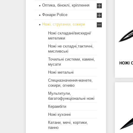
Оптика, біноклі, кріплення
Фонари Police
Ножі, стругачки, сокири
Ножі складані/вискидні/
метелики
Ножі не складні,тактичні,
мисливські
Точильні системи, камені,
НОЖІ 
мусати
Ножі метальні
Спецназначення-мачете,
сокири, огниво
Мультитули,
багатофункціональні ножі
Керамбіти
Ножі кухонні
Катани, мечі, кортики,
панно