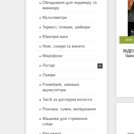
Обладнання для педикюру та
манікюру
Мультиметри
Термосі, пляшки, шейкери
Ювелірні ваги
–44%
Ножі, сокири та мачете
ВІДЕ
Valo
Мікрофони
Ліхтарі
Лазери
Powerbank, зовнішні
акумулятори
Засіб за доглядом волосся
Рюкзаки, сумки, екіпірування
Машинки для стриження
собак
Масажери