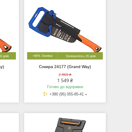
–46%
6 днів
Залишилось 26 днів
y)
Сокира 24177 (Grand Way)
2 869 ₴
1 549 ₴
Готово до відправки
+380 (95) 055-85-41