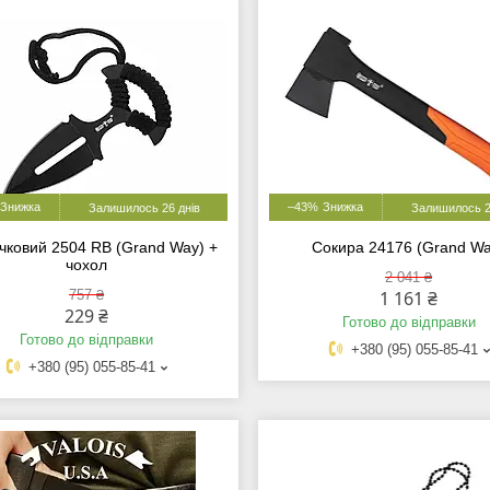
–43%
Залишилось 26 днів
Залишилось 2
ичковий 2504 RB (Grand Way) +
Сокира 24176 (Grand Wa
чохол
2 041 ₴
757 ₴
1 161 ₴
229 ₴
Готово до відправки
Готово до відправки
+380 (95) 055-85-41
+380 (95) 055-85-41