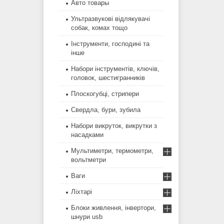
Авто товары
Ультразвукові відлякувачі
собак, комах тощо
Інструменти, господині та
інше
Набори інструментів, ключів,
головок, шестигранників
Плоскогубці, стрипери
Свердла, бури, зубила
Набори викруток, викрутки з
насадками
Мультиметри, термометри,
вольтметри
Ваги
Ліхтарі
Блоки живлення, інвертори,
шнури usb