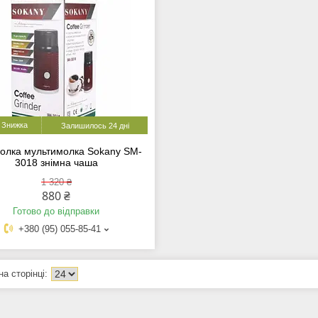
Залишилось 24 дні
олка мультимолка Sokany SM-
3018 знімна чаша
1 320 ₴
880 ₴
Готово до відправки
+380 (95) 055-85-41