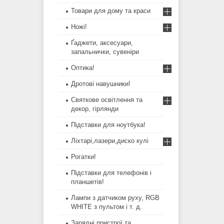
Товари для дому та краси
Ножі!
Ґаджети, аксесуари,
запальнички, сувеніри
Оптика!
Дротові навушники!
Святкове освітлення та
декор, гірлянди
Підставки для ноутбука!
Ліхтарі,лазери,диско кулі
Рогатки!
Підставки для телефонів і
планшетів!
Лампи з датчиком руху, RGB
WHITE з пультом і т. д.
Зарядні пристрої та