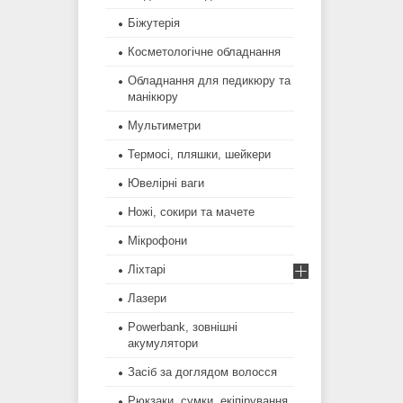
Біжутерія
Косметологічне обладнання
Обладнання для педикюру та
манікюру
Мультиметри
Термосі, пляшки, шейкери
Ювелірні ваги
Ножі, сокири та мачете
Мікрофони
Ліхтарі
Лазери
Powerbank, зовнішні
акумулятори
Засіб за доглядом волосся
Рюкзаки, сумки, екіпірування