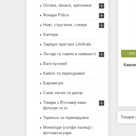
Оптика, біноклі, кріплення
Фонари Police
Ножі, стругачки, сокири
Кантери
Зарядні пристрої LiitoKala
Ліхтарі та лампи в наявності
–33%
Ваги кухонні!
Кавом
Кабелі та перехідники!
Барометри
Соєві свічки та декор
Товари з В'єтнаму-кави,
фільтри та ін.
Термоси та термокружки
Моноподи (селфи палиці) і
фотоаксесуари