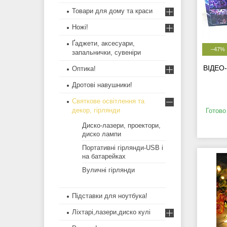
Товари для дому та краси
Ножі!
Ґаджети, аксесуари,
–47%
запальнички, сувеніри
ВІДЕО-
Оптика!
Дротові навушники!
Святкове освітлення та
декор, гірлянди
Готово
Диско-лазери, проектори,
диско лампи
Портативні гірлянди-USB і
на батарейках
Вуличні гірлянди
Підставки для ноутбука!
Ліхтарі,лазери,диско кулі