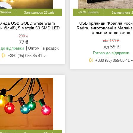
–63%
Залишилось 25 днів
Залишилось 2
лянда USB GOLD white warm
USB гірлянди "Крапля Роси
й білий), 5 метрів 50 SMD LED
Radra, виготовлені в Малайзії
кольори та довжина
209 ₴
77 ₴
від 159 ₴
від 59 ₴
 до відправки
Оптом і в роздріб
Готово до відправки
+380 (95) 055-85-41
+380 (95) 055-85-41