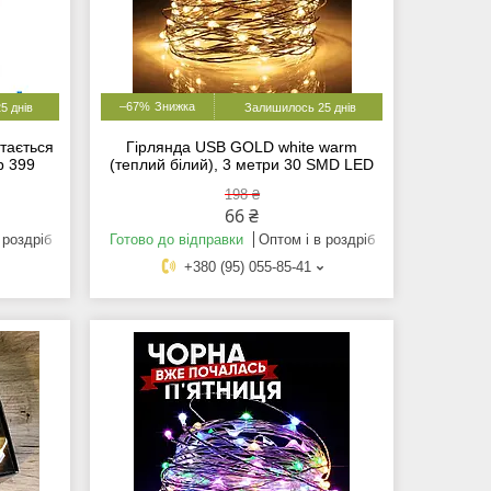
–67%
5 днів
Залишилось 25 днів
тається
Гірлянда USB GOLD white warm
p 399
(теплий білий), 3 метри 30 SMD LED
198 ₴
66 ₴
 роздріб
Готово до відправки
Оптом і в роздріб
+380 (95) 055-85-41