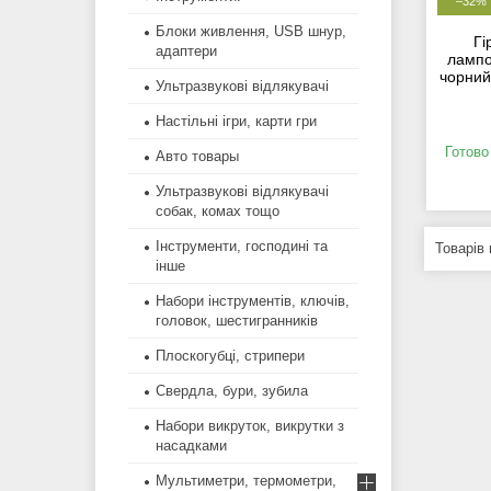
–32%
Блоки живлення, USB шнур,
Г
адаптери
лампо
чорний
Ультразвукові відлякувачі
Настільні ігри, карти гри
Готово
Авто товары
Ультразвукові відлякувачі
собак, комах тощо
Інструменти, господині та
інше
Набори інструментів, ключів,
головок, шестигранників
Плоскогубці, стрипери
Свердла, бури, зубила
Набори викруток, викрутки з
насадками
Мультиметри, термометри,