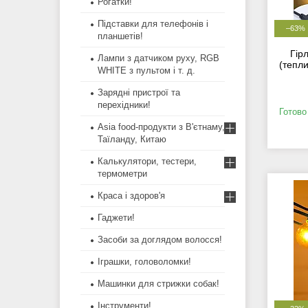
Рогатки!
Підставки для телефонів і
–63%
планшетів!
Гір
Лампи з датчиком руху, RGB
(тепли
WHITE з пультом і т. д.
Зарядні пристрої та
перехідники!
Готово
Asia food-продукти з В'єтнаму,
Таїланду, Китаю
Калькулятори, тестери,
термометри
Краса і здоров'я
Гаджети!
Засоби за доглядом волосся!
Іграшки, головоломки!
Машинки для стрижки собак!
Інструменти!