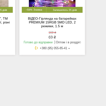
–59%
5 днів
Залишилось 25 днів
", ТМ
ВІДЕО-Гірлянда на батарейках
, різні
PREMIUM 15RGB SMD LED, 2
режими, 1.5 м
169 ₴
69 ₴
Готово до відправки
Оптом і в роздріб
+380 (95) 055-85-41