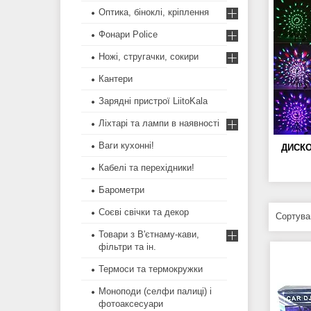
Оптика, біноклі, кріплення
Фонари Police
Ножі, стругачки, сокири
Кантери
Зарядні пристрої LiitoKala
Ліхтарі та лампи в наявності
Ваги кухонні!
ДИСКО
Кабелі та перехідники!
Барометри
Соєві свічки та декор
Товари з В'єтнаму-кави,
фільтри та ін.
Термоси та термокружки
Моноподи (селфи палиці) і
фотоаксесуари