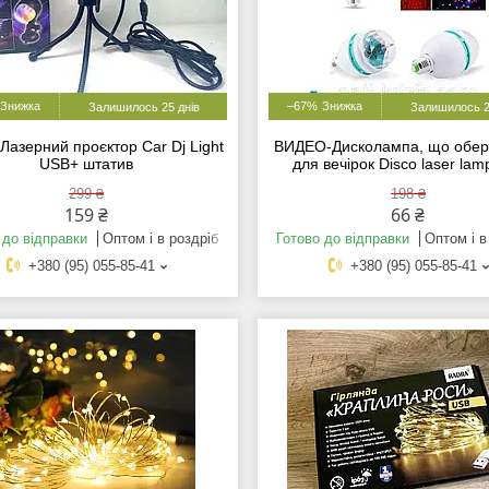
–67%
Залишилось 25 днів
Залишилось 2
Лазерний проєктор Car Dj Light
ВИДЕО-Дисколампа, що обер
USB+ штатив
для вечірок Disco laser lam
299 ₴
198 ₴
159 ₴
66 ₴
 до відправки
Оптом і в роздріб
Готово до відправки
Оптом і в
+380 (95) 055-85-41
+380 (95) 055-85-41