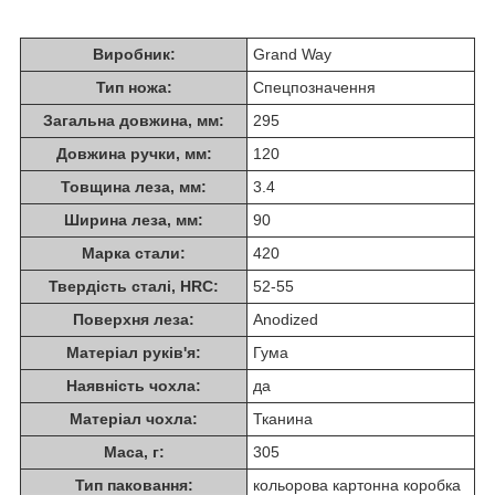
Виробник:
Grand Way
Тип ножа:
Спецпозначення
Загальна довжина, мм:
295
Довжина ручки, мм:
120
Товщина леза, мм:
3.4
Ширина леза, мм:
90
Марка стали:
420
Твердість сталі, HRC:
52-55
Поверхня леза:
Anodized
Матеріал руків'я:
Гума
Наявність чохла:
да
Матеріал чохла:
Тканина
Маса, г:
305
Тип паковання:
кольорова картонна коробка