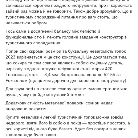
залишається королем похідного інструмента, про її корисність
зайвий раз можна й не говорити. Також добре зрозуміло, що в
туристичному спорядженні питання про вагу стоїть, що
називається ребром.
І ось саме в досягненні балансу між легкістю й
функціональністю й лежить головне завдання конструкторів
туристичного спорядження.
Попри свої скромні розміри та буквальну невагомість топок
2623 вирізняється міцністю конструкції. Це досягається тим,
що сокира та сам сокира являють собою суцільну деталь,
вирізану з одного аркуша неіржавкої сталі марки 420.
Товщина деталі — 3,4 мм. Загартована вона до 52-55 за
Роквеллом (що цілком доречно для сорочного інструменту).
Для зручності на сталеве сокиру одягне гумова ергономічна
ручка, у яку пройде мотузковий темляк.
Додаткову стійкість металевої поверхні сокири надає
анодоване покриття.
Купити невеликий легкий туристичний топок можна зовсім
недорого, взяти його із собою в похід — простіше простого, а
ось користі від нього буде багато. Адже без сокири в наших
краях завжди було важко.