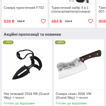
Сокира туристичний F702
Туристичний набір 4 в 1
Такт
(лопата/ніж/пила/сокира)
007-
528
484
858
₴
₴
968 ₴
924 ₴
Акційні пропозиції та новинки
–70%
–68%
Ніж тичковий 2504 RB (Grand
Сокира секач 3506 VW
Way) + чохол
(Grand Way) + чохол
Готово до відправки
Готово до відправки