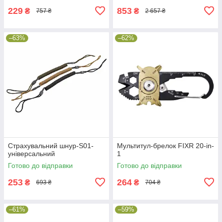
229
853
₴
₴
757 ₴
2 657 ₴
–63%
–62%
Страхувальний шнур-S01-
Мультитул-брелок FIXR 20-in-
універсальний
1
Готово до відправки
Готово до відправки
253
264
₴
₴
693 ₴
704 ₴
–61%
–59%