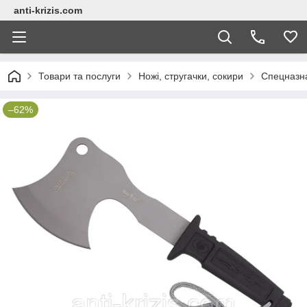
anti-krizis.com
Товари та послуги
Ножі, стругачки, сокири
Спецназна
–62%