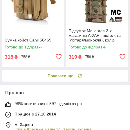
Підсумок Molle для 2-х
магазинів АК/AR і пістолета
Сумка койот Cahil 50469
(ліхтаря/монокля), колір
"MultiCam" або "Олива"
Готово до відправки
Готово до відправки
318
319
₴
₴
758 ₴
759 ₴
Показати ще
Про нас
98% позитивних з 597 відгуків за рік
Працює з 27.10.2014
м. Харків
улица Красные Ряды 14, Харків, Україна