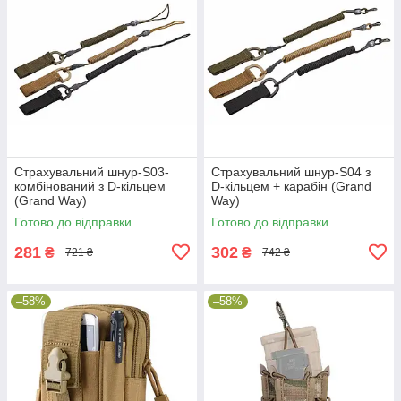
Страхувальний шнур-S03-
Страхувальний шнур-S04 з
комбінований з D-кільцем
D-кільцем + карабін (Grand
(Grand Way)
Way)
Готово до відправки
Готово до відправки
281
302
₴
₴
721 ₴
742 ₴
–58%
–58%