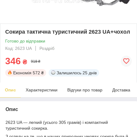
Сокира тактична туристичний 2623 UA+чохол
Готово до відправки
Код: 2623 UA
Роздріб
346
₴
918 ₴
Економія
572 ₴
Залишилось
25 днів
Опис
Характеристики
Відгуки про товар
Доставка
Опис
2623 UA — легкий (усього 305 грамів) і компактний
туристичний сокирка.
З огляду на те, що в наших природних умовах сокира була й