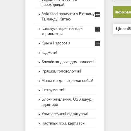
перехідники!
Інформа
Asia food-продукти з В'єтнаму,
Таїланду, Китаю
Калькулятори, тестери,
Ціна:
45
термометри
Краса і здоров'я
Гаджети!
Засоби за доглядом волосся!
Іграшки, головоломки!
Машинки для стрижки собак!
Інструменти!
Блоки живлення, USB шнур,
адаптери
Ультразвукові відлякувачі
Настільні ігри, карти гри