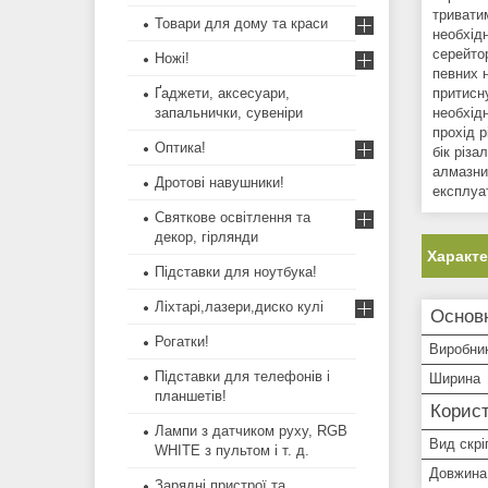
тривати
Товари для дому та краси
необхід
серейто
Ножі!
певних 
Ґаджети, аксесуари,
притисн
запальнички, сувеніри
необхід
прохід р
Оптика!
бік різ
алмазни
Дротові навушники!
експлуат
Святкове освітлення та
декор, гірлянди
Характ
Підставки для ноутбука!
Ліхтарі,лазери,диско кулі
Основн
Рогатки!
Виробни
Підставки для телефонів і
Ширина
планшетів!
Корист
Лампи з датчиком руху, RGB
Вид скрі
WHITE з пультом і т. д.
Довжина 
Зарядні пристрої та