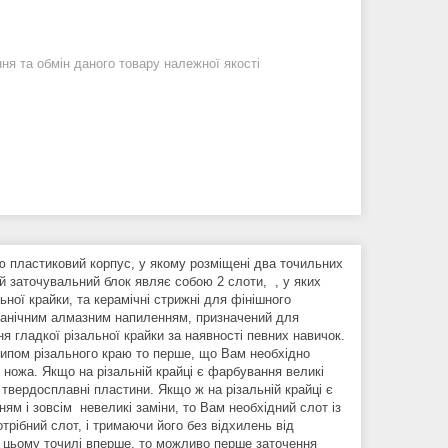
я та обмін даного товару належної якості
ю пластиковий корпус, у якому розміщені два точильних
й заточувальний блок являє собою 2 слоти, , у яких
ної крайки, та керамічні стрижні для фінішного
ьванічним алмазним напиленням, призначений для
 гладкої різальної крайки за наявності певних навичок.
типом різального краю то перше, що Вам необхідно
ножа. Якщо на різальній крайці є фарбування великі
 твердосплавні пластини. Якщо ж на різальній крайці є
м і зовсім невеликі заміни, то Вам необхідний слот із
рібний слот, і тримаючи його без відхилень від
а цьому точилі вперше, то можливо перше заточення