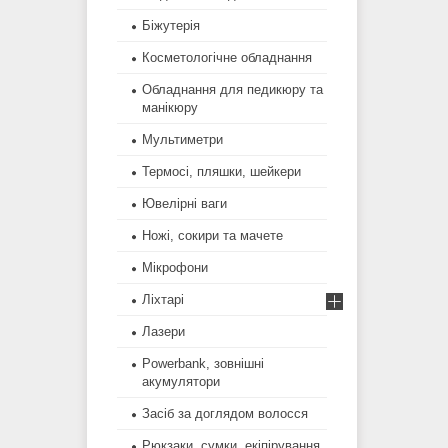
Біжутерія
Косметологічне обладнання
Обладнання для педикюру та
манікюру
Мультиметри
Термосі, пляшки, шейкери
Ювелірні ваги
Ножі, сокири та мачете
Мікрофони
Ліхтарі
Лазери
Powerbank, зовнішні
акумулятори
Засіб за доглядом волосся
Рюкзаки, сумки, екіпірування