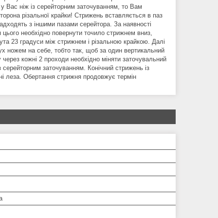
у Вас ніж із серейторним заточуванням, то Вам
торона різальної крайки! Стрижень вставляється в паз
адходять з іншими пазами серейтора. За наявності
я цього необхідно повернути точило стрижнем вниз,
ута 23 градуси між стрижнем і різальною крайкою. Далі
ух ножем на себе, тобто так, щоб за один вертикальний
у через кожні 2 проходи необхідно міняти заточувальний
з серейторним заточуванням. Конічний стрижень із
ні леза. Обертання стрижня продовжує термін
а