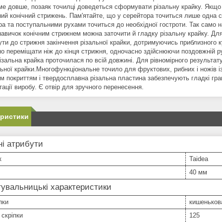
ме довше, позаяк точилці доведеться сформувати різальну крайку. Якщо 
ний конічний стрижень. Пам'ятайте, що у серейтора точиться лише одна с
ра та поступальними рухами точиться до необхідної гостроти. Так само н
навичок конічним стрижнем можна заточити й гладку різальну крайку. Дл
ути до стрижня закінчення різальної крайки, дотримуючись приблизного к
но переміщати ніж до кінця стрижня, одночасно здійснюючи поздовжній р
ізальна крайка проточилася по всій довжині. Для рівномірного результат
альної крайки.Многофункціональне точило для фруктових, рибних і ножів і
м покриттям і твердосплавна різальна пластина забезпечують гладкі гра
ації виробу. Є отвір для зручного перенесення.
еристики
і атрибути
к
Taidea
40 мм
увальницькі характеристики
пки
кишеньков
скріпки
125