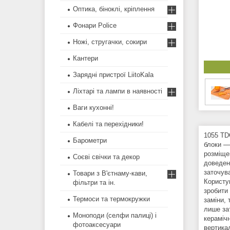
Оптика, біноклі, кріплення
Фонари Police
Ножі, стругачки, сокири
Кантери
Зарядні пристрої LiitoKala
Ліхтарі та лампи в наявності
Ваги кухонні!
Кабелі та перехідники!
1055 TD
Барометри
блоки —
розміще
Соєві свічки та декор
доведен
заточув
Товари з В'єтнаму-кави,
Користу
фільтри та ін.
зробити
Термоси та термокружки
заміни, 
лише за
Моноподи (селфи палиці) і
кераміч
фотоаксесуари
вертика