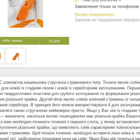
Замовлення тільки за телефоном
Законом не передбачено поверненн
–49%
25 днів
C компактна кишенькова стругачка стрижневого типу. Точило являє собо
 для ножів із гладким лезом і ножів із серейторним заточуванням. Перши
ні твердосплавні пластини для грубого заточування та формування різаль
ня різальної крайки. Другий блок являє собою конічний стрижень із гал
ання серейтора. В принципі його можна використовувати й для заточування
ватися такою стругачкою неймовірно просто. Якщо у Вас ніж із гладким 
 — визначити, наскільки великі пошкодження має різальна крайка Вашого 
то вам необхідно починати точення з першого слота, у якому встановлені
туплення різальної крайки, що виявляють себе характерним поблискування
ними стрижнями. Щоб почати точення, необхідно вставити лезо ножа в пот
льної осі, здійснюючи поздовжні рухи на себе. Якщо Ваш ніж точиться н