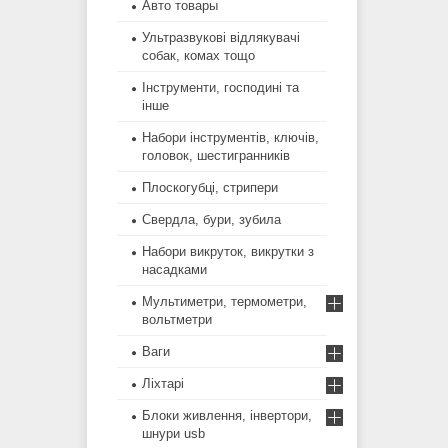
Авто товары
Ультразвукові відлякувачі
собак, комах тощо
Інструменти, господині та
інше
Набори інструментів, ключів,
головок, шестигранників
Плоскогубці, стрипери
Свердла, бури, зубила
Набори викруток, викрутки з
насадками
Мультиметри, термометри,
вольтметри
Ваги
Ліхтарі
Блоки живлення, інвертори,
шнури usb