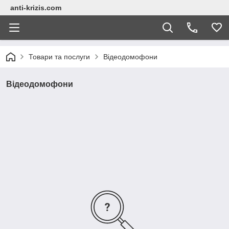
anti-krizis.com
Товари та послуги
Відеодомофони
Відеодомофони