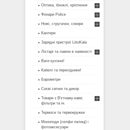
Оптика, біноклі, кріплення
Фонари Police
Ножі, стругачки, сокири
Кантери
Зарядні пристрої LiitoKala
Ліхтарі та лампи в наявності
Ваги кухонні!
Кабелі та перехідники!
Барометри
Соєві свічки та декор
Товари з В'єтнаму-кави,
фільтри та ін.
Термоси та термокружки
Моноподи (селфи палиці) і
фотоаксесуари