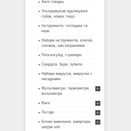
Авто товары
Ультразвукові відлякувачі
собак, комах тощо
Інструменти, господині та
інше
Набори інструментів, ключів,
головок, шестигранників
Плоскогубці, стрипери
Свердла, бури, зубила
Набори викруток, викрутки з
насадками
Мультиметри, термометри,
вольтметри
Ваги
Ліхтарі
Блоки живлення, інвертори,
шнури usb