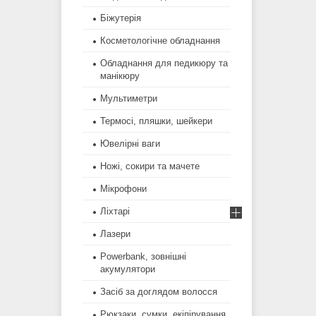
Біжутерія
Косметологічне обладнання
Обладнання для педикюру та
манікюру
Мультиметри
Термосі, пляшки, шейкери
Ювелірні ваги
Ножі, сокири та мачете
Мікрофони
Ліхтарі
Лазери
Powerbank, зовнішні
акумулятори
Засіб за доглядом волосся
Рюкзаки, сумки, екіпірування