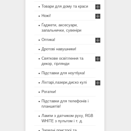
Товари для дому та краси
Ножі!
Ґаджети, аксесуари,
запальнички, сувеніри
Оптика!
Дротові навушники!
Святкове освітлення та
декор, гірлянди
Підставки для ноутбука!
Ліхтарі,лазери,диско кулі
Рогатки!
Підставки для телефонів і
планшетів!
Лампи з датчиком руху, RGB
WHITE з пультом і т. д.
Зарядні пристрої та