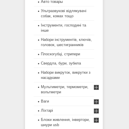
Авто товары
Ультразвукові відлякувачі
собак, комах тощо
Інструменти, господині та
інше
Набори інструментів, ключів,
головок, шестигранників
Плоскогубці, стрипери
Свердла, бури, зубила
Набори викруток, викрутки з
насадками
Мультиметри, термометри,
вольтметри
Ваги
Ліхтарі
Блоки живлення, інвертори,
шнури usb