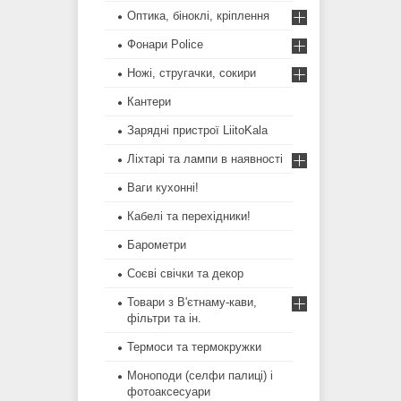
Оптика, біноклі, кріплення
Фонари Police
Ножі, стругачки, сокири
Кантери
Зарядні пристрої LiitoKala
Ліхтарі та лампи в наявності
Ваги кухонні!
Кабелі та перехідники!
Барометри
Соєві свічки та декор
Товари з В'єтнаму-кави,
фільтри та ін.
Термоси та термокружки
Моноподи (селфи палиці) і
фотоаксесуари