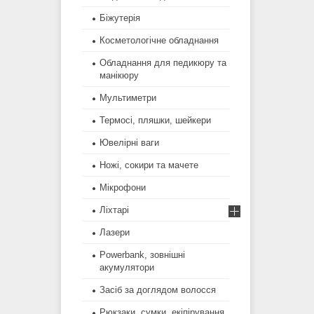
Біжутерія
Косметологічне обладнання
Обладнання для педикюру та
манікюру
Мультиметри
Термосі, пляшки, шейкери
Ювелірні ваги
Ножі, сокири та мачете
Мікрофони
Ліхтарі
Лазери
Powerbank, зовнішні
акумулятори
Засіб за доглядом волосся
Рюкзаки, сумки, екіпірування