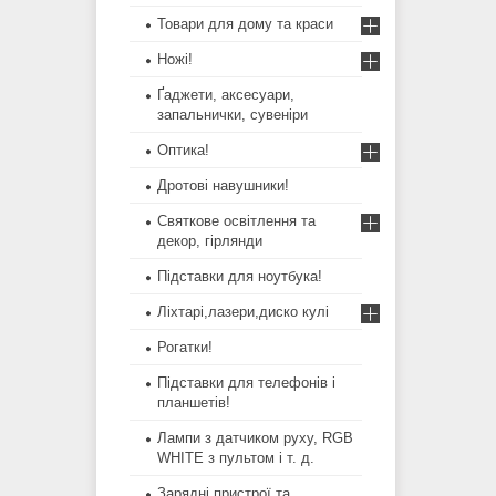
Товари для дому та краси
Ножі!
Ґаджети, аксесуари,
запальнички, сувеніри
Оптика!
Дротові навушники!
Святкове освітлення та
декор, гірлянди
Підставки для ноутбука!
Ліхтарі,лазери,диско кулі
Рогатки!
Підставки для телефонів і
планшетів!
Лампи з датчиком руху, RGB
WHITE з пультом і т. д.
Зарядні пристрої та