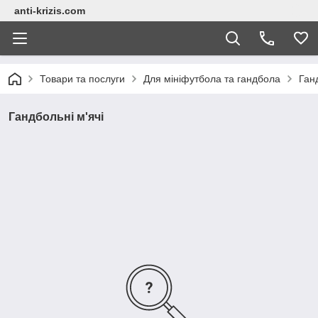
anti-krizis.com
Товари та послуги
Для мініфутбола та гандбола
Ганд
Гандбольні м'ячі