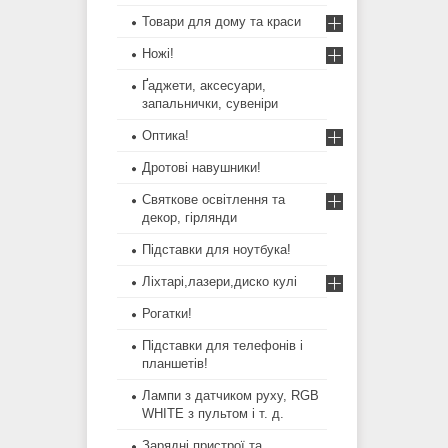
Товари для дому та краси
Ножі!
Ґаджети, аксесуари,
запальнички, сувеніри
Оптика!
Дротові навушники!
Святкове освітлення та
декор, гірлянди
Підставки для ноутбука!
Ліхтарі,лазери,диско кулі
Рогатки!
Підставки для телефонів і
планшетів!
Лампи з датчиком руху, RGB
WHITE з пультом і т. д.
Зарядні пристрої та