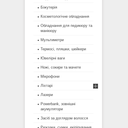
Біжутерія
Косметологічне обладнання
Обладнання для педикюру та
манікюру
Мультиметри
Термосі, пляшки, шейкери
Ювелірні ваги
Ножі, сокири та мачете
Мікрофони
Ліхтарі
Лазери
Powerbank, зовнішні
акумулятори
Засіб за доглядом волосся
Рюкзаки, сумки, екіпірування