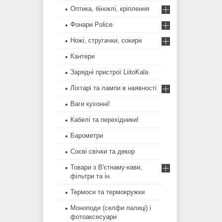
Оптика, біноклі, кріплення
Фонари Police
Ножі, стругачки, сокири
Кантери
Зарядні пристрої LiitoKala
Ліхтарі та лампи в наявності
Ваги кухонні!
Кабелі та перехідники!
Барометри
Соєві свічки та декор
Товари з В'єтнаму-кави,
фільтри та ін.
Термоси та термокружки
Моноподи (селфи палиці) і
фотоаксесуари