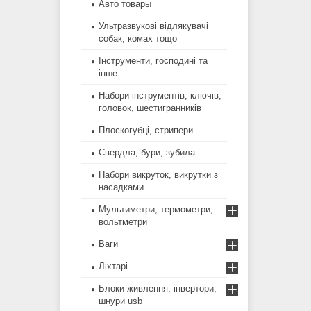
Авто товары
Ультразвукові відлякувачі
собак, комах тощо
Інструменти, господині та
інше
Набори інструментів, ключів,
головок, шестигранників
Плоскогубці, стрипери
Свердла, бури, зубила
Набори викруток, викрутки з
насадками
Мультиметри, термометри,
вольтметри
Ваги
Ліхтарі
Блоки живлення, інвертори,
шнури usb