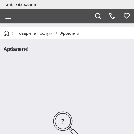
anti-krizis.com
Товари та послуги
Арбалети!
Арбалети!