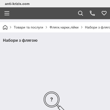
anti-krizis.com
Товари та послуги
Фляги,чарки,лійки
Набори з фляг
Набори з флягою