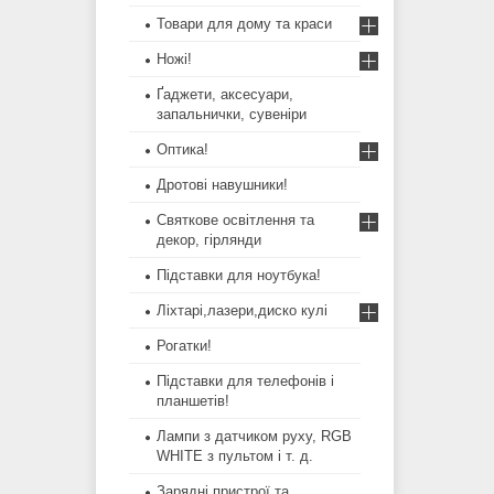
Товари для дому та краси
Ножі!
Ґаджети, аксесуари,
запальнички, сувеніри
Оптика!
Дротові навушники!
Святкове освітлення та
декор, гірлянди
Підставки для ноутбука!
Ліхтарі,лазери,диско кулі
Рогатки!
Підставки для телефонів і
планшетів!
Лампи з датчиком руху, RGB
WHITE з пультом і т. д.
Зарядні пристрої та