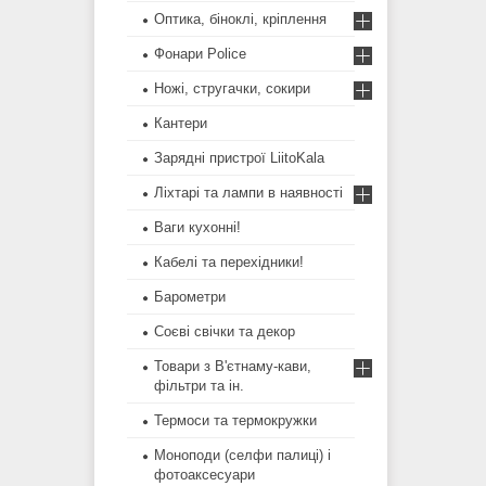
Оптика, біноклі, кріплення
Фонари Police
Ножі, стругачки, сокири
Кантери
Зарядні пристрої LiitoKala
Ліхтарі та лампи в наявності
Ваги кухонні!
Кабелі та перехідники!
Барометри
Соєві свічки та декор
Товари з В'єтнаму-кави,
фільтри та ін.
Термоси та термокружки
Моноподи (селфи палиці) і
фотоаксесуари