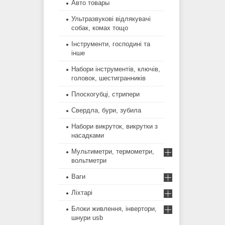
Авто товары
Ультразвукові відлякувачі
собак, комах тощо
Інструменти, господині та
інше
Набори інструментів, ключів,
головок, шестигранників
Плоскогубці, стрипери
Свердла, бури, зубила
Набори викруток, викрутки з
насадками
Мультиметри, термометри,
вольтметри
Ваги
Ліхтарі
Блоки живлення, інвертори,
шнури usb