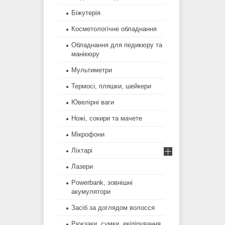
Біжутерія
Косметологічне обладнання
Обладнання для педикюру та
манікюру
Мультиметри
Термосі, пляшки, шейкери
Ювелірні ваги
Ножі, сокири та мачете
Мікрофони
Ліхтарі
Лазери
Powerbank, зовнішні
акумулятори
Засіб за доглядом волосся
Рюкзаки, сумки, екіпірування