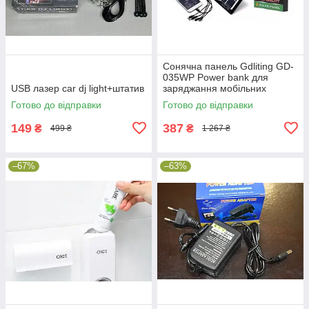
Сонячна панель Gdliting GD-
035WP Power bank для
USB лазер car dj light+штатив
заряджання мобільних
пристроїв
Готово до відправки
Готово до відправки
149
387
₴
₴
499 ₴
1 267 ₴
–67%
–63%