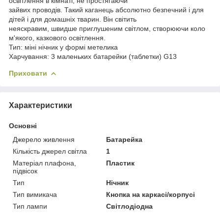
освітлення в кімнаті, не простягаючи
зайвих проводів. Такий каганець абсолютно безпечний і для
дітей і для домашніх тварин. Він світить
неяскравим, швидше приглушеним світлом, створюючи коло
м'якого, казкового освітлення.
Тип: міні нічник у формі метелика
Харчування: 3 маленьких батарейки (таблетки) G13
Приховати
Характеристики
Основні
Джерело живлення
Батарейка
Кількість джерел світла
1
Матеріал плафона,
Пластик
підвісок
Тип
Нічник
Тип вимикача
Кнопка на каркасі/корпусі
Тип лампи
Світлодіодна