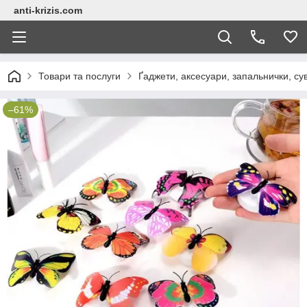
anti-krizis.com
Товари та послуги
Ґаджети, аксесуари, запальнички, су
–61%