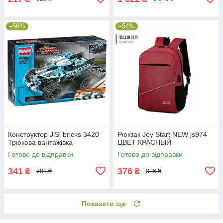
–56%
–54%
Конструктор JiSi bricks 3420
Рюкзак Joy Start NEW js974
Трюкова вантажівка
ЦВЕТ КРАСНЫЙ
Готово до відправки
Готово до відправки
341
376
₴
₴
781 ₴
816 ₴
Показати ще