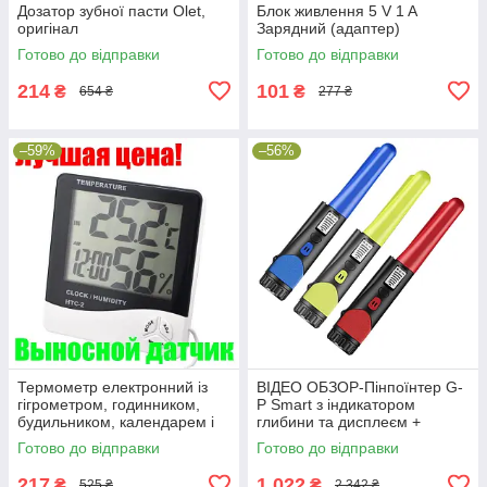
Дозатор зубної пасти Olet,
Блок живлення 5 V 1 A
оригінал
Зарядний (адаптер)
Готово до відправки
Готово до відправки
214
101
₴
₴
654 ₴
277 ₴
–59%
–56%
Термометр електронний із
ВІДЕО ОБЗОР-Пінпоїнтер G-
гігрометром, годинником,
P Smart з індикатором
будильником, календарем і
глибини та дисплеєм +
виносним датчиком НТС-2
чохол, різні кольори
Готово до відправки
Готово до відправки
217
1 022
₴
₴
525 ₴
2 342 ₴