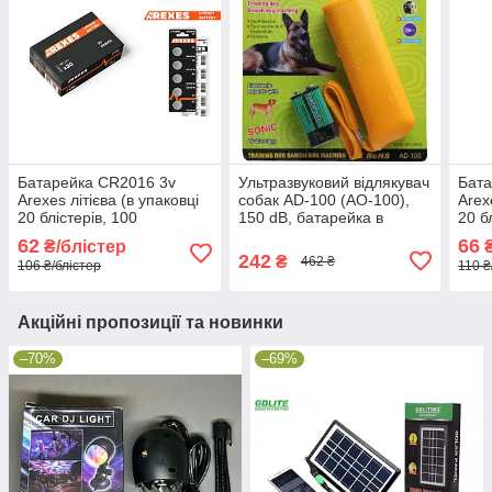
Батарейка CR2016 3v
Ультразвуковий відлякувач
Бата
Arexes літієва (в упаковці
собак AD-100 (AO-100),
Arex
20 блістерів, 100
150 dB, батарейка в
20 б
батарейок)
комплекті — Original
бата
62
66
₴/блістер
₴
242
₴
462 ₴
106 ₴/блістер
110 ₴
Акційні пропозиції та новинки
–70%
–69%