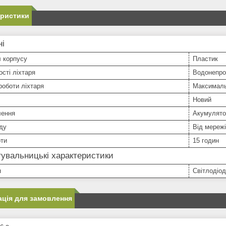
еристики
ні
 корпусу
Пластик
сті ліхтаря
Водонепро
оботи ліхтаря
Максималь
Новий
лення
Акумулято
ду
Від мережі
оти
15 годин
увальницькі характеристики
п
Світлодіо
ція для замовлення