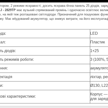
ором, 2 режими яскравості, досить яскрава бічна панель 25 діодів, заря
J - 2829TP
має вузький спрямований промінь і одночасно освітлює вели
, на якій теж розташовані світлодіоди. Призначений для пошукових функц
нку. Має вбудований акумулятор, що знижує витрати, на його експлуатаці
ода:
LED
ал:
Пластик
ть діодів:
1+25
сть режимів роботи:
3 (100%, 
ння:
акумулято
ектація
ліхтар, р
и:
Ø130, L22
Корпус — 
ові характеристики:
для заряд