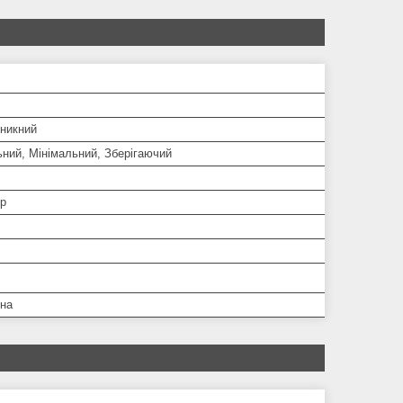
никний
ний, Мінімальний, Зберігаючий
р
дна