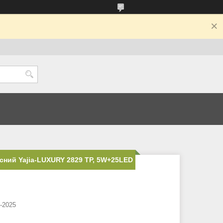
ний Yajia-LUXURY 2829 TP, 5W+25LED
-2025