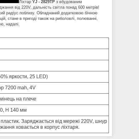
Ліхтар
YJ - 2829TP
з вбудованим
джання від 220V, дальність світла понад 600 метрів!
кий радіус поблизу. Обладнаний додатковою бічною
ій, стане в пригоді також на риболовлі, полюванні,
ю, надалі.
50% яркости, 25 LED)
р 7200 mah, 4V
емінець на плече
0, H 140 мм
пластик. Заряджається від мережі 220V, шнур
жання ховається в корпус ліхтаря.