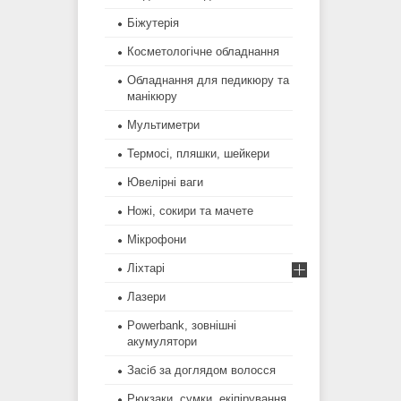
Біжутерія
Косметологічне обладнання
Обладнання для педикюру та
манікюру
Мультиметри
Термосі, пляшки, шейкери
Ювелірні ваги
Ножі, сокири та мачете
Мікрофони
Ліхтарі
Лазери
Powerbank, зовнішні
акумулятори
Засіб за доглядом волосся
Рюкзаки, сумки, екіпірування