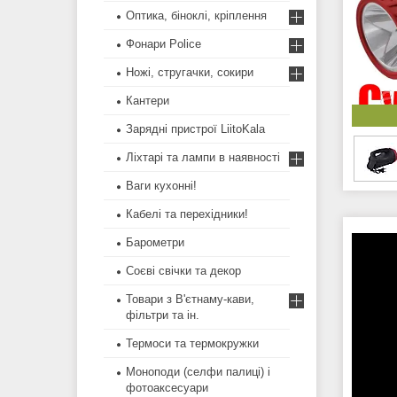
Оптика, біноклі, кріплення
Фонари Police
Ножі, стругачки, сокири
Кантери
Зарядні пристрої LiitoKala
Ліхтарі та лампи в наявності
Ваги кухонні!
Кабелі та перехідники!
Барометри
Соєві свічки та декор
Товари з В'єтнаму-кави,
фільтри та ін.
Термоси та термокружки
Моноподи (селфи палиці) і
фотоаксесуари