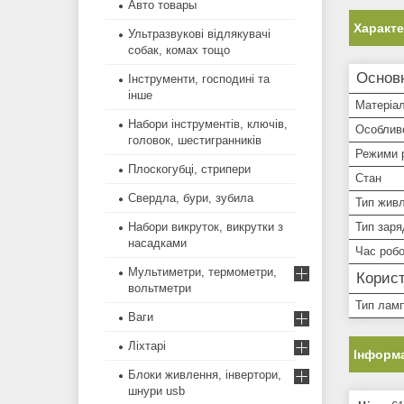
Авто товары
Характ
Ультразвукові відлякувачі
собак, комах тощо
Основ
Інструменти, господині та
інше
Матеріал
Набори інструментів, ключів,
Особливо
головок, шестигранників
Режими р
Плоскогубці, стрипери
Стан
Свердла, бури, зубила
Тип жив
Набори викруток, викрутки з
Тип заря
насадками
Час роб
Мультиметри, термометри,
Корист
вольтметри
Тип лам
Ваги
Ліхтарі
Інформа
Блоки живлення, інвертори,
шнури usb