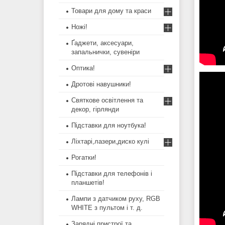
Товари для дому та краси
Ножі!
Ґаджети, аксесуари,
запальнички, сувеніри
Оптика!
Дротові навушники!
Святкове освітлення та
декор, гірлянди
Підставки для ноутбука!
Ліхтарі,лазери,диско кулі
Рогатки!
Підставки для телефонів і
планшетів!
Лампи з датчиком руху, RGB
WHITE з пультом і т. д.
Зарядні пристрої та