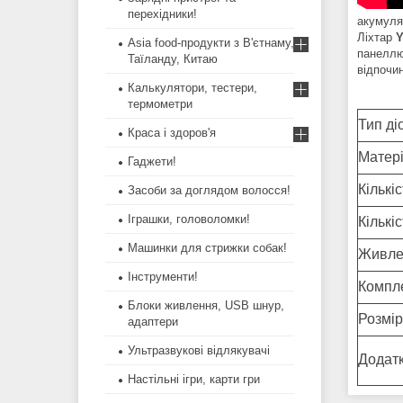
перехідники!
акумулят
Ліхтар
Y
Asia food-продукти з В'єтнаму,
панеллю
Таїланду, Китаю
відпочи
Калькулятори, тестери,
термометри
Тип ді
Краса і здоров'я
Матері
Гаджети!
Кількіс
Засоби за доглядом волосся!
Іграшки, головоломки!
Кількі
Машинки для стрижки собак!
Живле
Інструменти!
Компл
Блоки живлення, USB шнур,
Розмір
адаптери
Ультразвукові відлякувачі
Додатк
Настільні ігри, карти гри