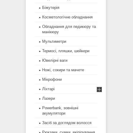
Біжутерія
Косметологічне обладнання
Обладнання для педикюру та
манікюру
Мультиметри
Термосі, пляшки, шейкери
Ювелірні ваги
Ножі, сокири та мачете
Мікрофони
Ліхтарі
Лазери
Powerbank, зовнішні
акумулятори
Засіб за доглядом волосся
Рюкзаки, сумки, екіпірування