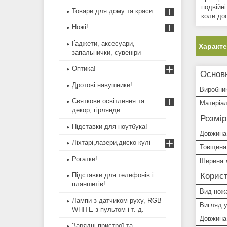
подвійн
Товари для дому та краси
коли до
Ножі!
Ґаджети, аксесуари,
Характ
запальнички, сувеніри
Оптика!
Основ
Дротові навушники!
Виробни
Святкове освітлення та
Матеріал
декор, гірлянди
Розмір
Підставки для ноутбука!
Довжина
Ліхтарі,лазери,диско кулі
Товщина
Рогатки!
Ширина 
Підставки для телефонів і
Корист
планшетів!
Вид нож
Лампи з датчиком руху, RGB
Вигляд 
WHITE з пультом і т. д.
Довжина 
Зарядні пристрої та