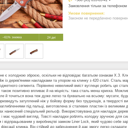
Замовлення тільки за телефоном
Законом не передбачено поверненн
–61%
24 дні
 не є холодною зброєю, оскільки не відповідає багатьом ознакам Х.З. 
Ніж із дерев'яними накладками та упором на клинку з 420 сталі. Сталь м
юджетного сегмента. Порівняно невеликий вміст вуглецю робить цю сталь 
 також позитивно впливає й на міцність: така сталь менш крихка. Можлив
ле й точиться вона теж дуже легко та буквально на всьому: мусати, будь-
призведуть затуплений ніж у бойову форму без труднощів, а твердості в
 заглибленнями під пальці, виготовлена зі сталевих пластин із великими
ах нанесений спеціальний рельєф. Використовувана для накладок дереви
к і має чудовий вигляд. Товсті накладки роблять колодку зручною для си
 і відпрацьованим у виробництві замком Liner Lock, який чудово себе за
 фіксації клинка. Він стійкий до забруднення й дає змогу легко складати