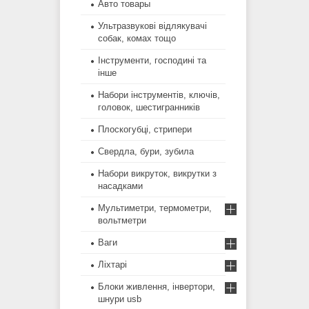
Авто товары
Ультразвукові відлякувачі
собак, комах тощо
Інструменти, господині та
інше
Набори інструментів, ключів,
головок, шестигранників
Плоскогубці, стрипери
Свердла, бури, зубила
Набори викруток, викрутки з
насадками
Мультиметри, термометри,
вольтметри
Ваги
Ліхтарі
Блоки живлення, інвертори,
шнури usb