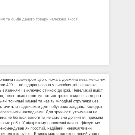
я та обмін даного товару належної якості
Ключовим параметром цього ножа є довжина леза менш ніж
арки 420 — це відпрацьована у виробництві неіржавка
в'язанням і виключно стійкою до іржі. Невеликий вміст
о, леза таких ножів тупляться трохи швидше за дорогі
які точильні камені та навіть V-подібні стругачки без
истачить із надлишком для побутових завдань. Колодка
 дерев'яними накладками. Для зручності утримання на
на не боїться вологи та не схильна до гниття, приємна
лових робіт. У відкритому положенні клинок фіксується
рекомендував як простий, надійний і невибагливий
 ніж однією рукою. Клинок має чітко окреслений упор і