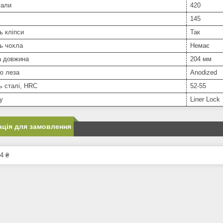
тали
420
145
ь кліпси
Так
ь чохла
Немає
а довжина
204 мм
ю леза
Anodized
ь сталі, HRC
52-55
у
Liner Lock
ція для замовлення
4 ₴