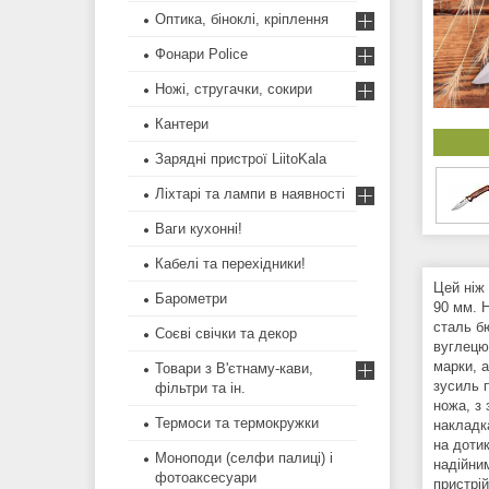
Оптика, біноклі, кріплення
Фонари Police
Ножі, стругачки, сокири
Кантери
Зарядні пристрої LiitoKala
Ліхтарі та лампи в наявності
Ваги кухонні!
Кабелі та перехідники!
Цей ніж
Барометри
90 мм. 
сталь б
Соєві свічки та декор
вуглецю
марки, а
Товари з В'єтнаму-кави,
зусиль 
фільтри та ін.
ножа, з
Термоси та термокружки
накладк
на доти
Моноподи (селфи палиці) і
надійним
фотоаксесуари
пристрій