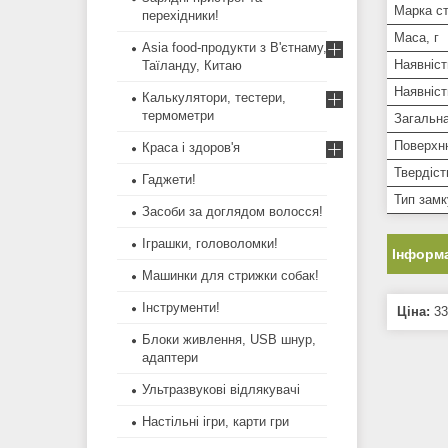
Марка с
перехідники!
Маса, г
Asia food-продукти з В'єтнаму,
Наявніст
Таїланду, Китаю
Наявніст
Калькулятори, тестери,
термометри
Загальн
Поверхн
Краса і здоров'я
Твердіст
Гаджети!
Тип замк
Засоби за доглядом волосся!
Іграшки, головоломки!
Інформа
Машинки для стрижки собак!
Інструменти!
Ціна:
33
Блоки живлення, USB шнур,
адаптери
Ультразвукові відлякувачі
Настільні ігри, карти гри