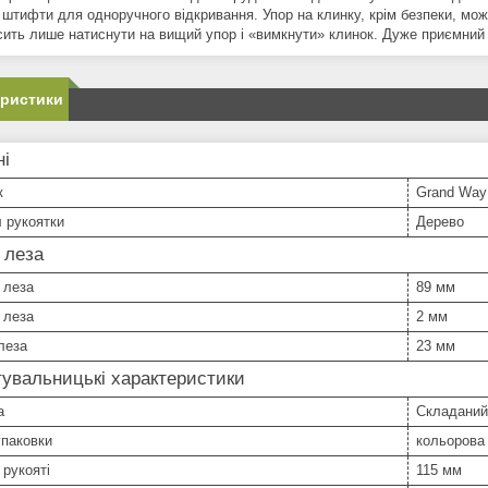
і штифти для одноручного відкривання. Упор на клинку, крім безпеки, мо
сить лише натиснути на вищий упор і «вимкнути» клинок. Дуже приємний 
еристики
ні
к
Grand Way
 рукоятки
Дерево
 леза
 леза
89 мм
 леза
2 мм
леза
23 мм
увальницькі характеристики
а
Складаний
упаковки
кольорова
рукояті
115 мм