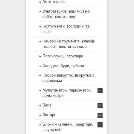
Авто товары
Ультразвукові відлякувачі
собак, комах тощо
Інструменти, господині та
інше
Набори інструментів, ключів,
головок, шестигранників
Плоскогубці, стрипери
Свердла, бури, зубила
Набори викруток, викрутки з
насадками
Мультиметри, термометри,
вольтметри
Ваги
Ліхтарі
Блоки живлення, інвертори,
шнури usb