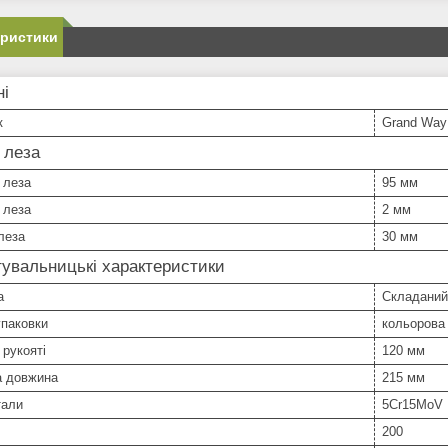
еристики
ні
к
Grand Way
 леза
 леза
95 мм
 леза
2 мм
леза
30 мм
увальницькі характеристики
а
Складаний
упаковки
кольорова
рукояті
120 мм
а довжина
215 мм
тали
5Cr15MoV
200