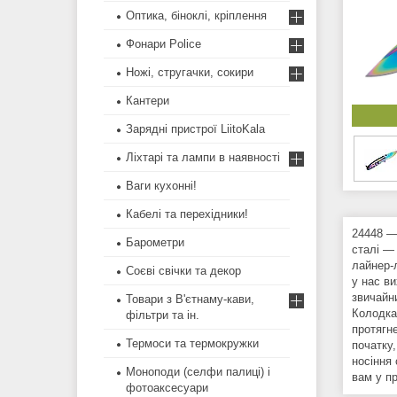
Оптика, біноклі, кріплення
Фонари Police
Ножі, стругачки, сокири
Кантери
Зарядні пристрої LiitoKala
Ліхтарі та лампи в наявності
Ваги кухонні!
Кабелі та перехідники!
24448 —
Барометри
сталі — 
лайнер-
Соєві свічки та декор
у нас в
звичайн
Товари з В'єтнаму-кави,
Колодка 
фільтри та ін.
протягн
Термоси та термокружки
початку,
носіння
Моноподи (селфи палиці) і
вам у пр
фотоаксесуари