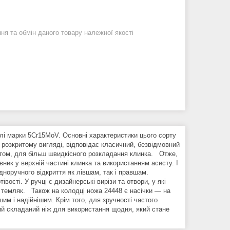
я та обмін даного товару належної якості
алі марки 5Cr15MoV. Основні характеристики цього сорту
в розкритому вигляді, відповідає класичний, безвідмовний
стом, для більш швидкісного розкладання клинка. Отже,
ик у верхній частині клинка та використанням асисту. І
дноручного відкриття як лівшам, так і правшам.
вості. У ручці є дизайнерські вирізи та отвори, у які
к темляк. Також на колодці ножа 24448 є насічки — на
шим і надійнішим. Крім того, для зручності частого
й складаний ніж для використання щодня, який стане