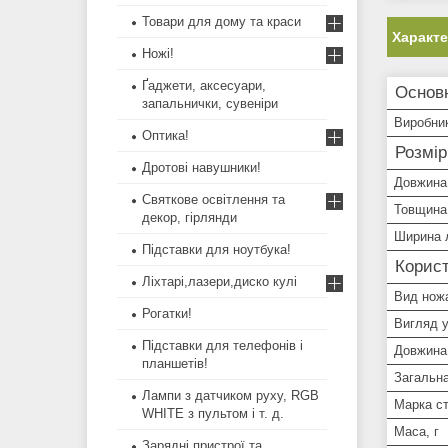
Товари для дому та краси
Характ
Ножі!
Ґаджети, аксесуари,
Основ
запальнички, сувеніри
Виробни
Оптика!
Розмір
Дротові навушники!
Довжина
Святкове освітлення та
Товщина
декор, гірлянди
Ширина 
Підставки для ноутбука!
Корист
Ліхтарі,лазери,диско кулі
Вид нож
Рогатки!
Вигляд 
Підставки для телефонів і
Довжина 
планшетів!
Загальн
Лампи з датчиком руху, RGB
Марка с
WHITE з пультом і т. д.
Маса, г
Зарядні пристрої та