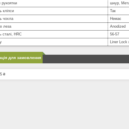
 рукоятки
шнур, Мет
ь кліпси
Так
ь чохла
Немає
ю леза
Anodized
ь сталі, HRC
56-57
у
Liner Lock 
ція для замовлення
5 ₴