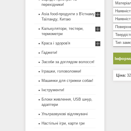
Матеріал
перехідники!
Наявніст
Asia food-продукти з В'єтнаму,
Наявніст
Таїланду, Китаю
Поверхн
Калькулятори, тестери,
термометри
Твердіст
Тип замк
Краса і здоров'я
Гаджети!
Інформа
Засоби за доглядом волосся!
Іграшки, головоломки!
Ціна:
32
Машинки для стрижки собак!
Інструменти!
Блоки живлення, USB шнур,
адаптери
Ультразвукові відлякувачі
Настільні ігри, карти гри