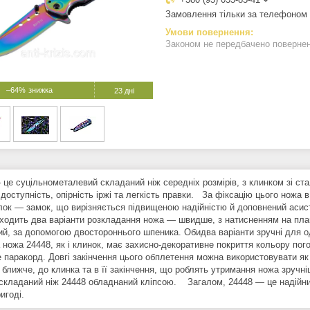
Замовлення тільки за телефоном
Законом не передбачено поверненн
–64%
23 дні
 це суцільнометалевий складаний ніж середніх розмірів, з клинком зі ст
доступність, опірність іржі та легкість правки. За фіксацію цього ножа 
лок — замок, що вирізняється підвищеною надійністю й доповнений аси
иходить два варіанти розкладання ножа — швидше, з натисненням на плавн
ий, за допомогою двостороннього шпеника. Обидва варіанти зручні для о
ножа 24448, як і клинок, має захисно-декоративне покриття кольору поготі
е паракорд. Довгі закінчення цього обплетення можна використовувати я
 ближче, до клинка та в її закінчення, що роблять утримання ножа зручні
 складаний ніж 24448 обладнаний кліпсою. Загалом, 24448 — це надійни
игоді.