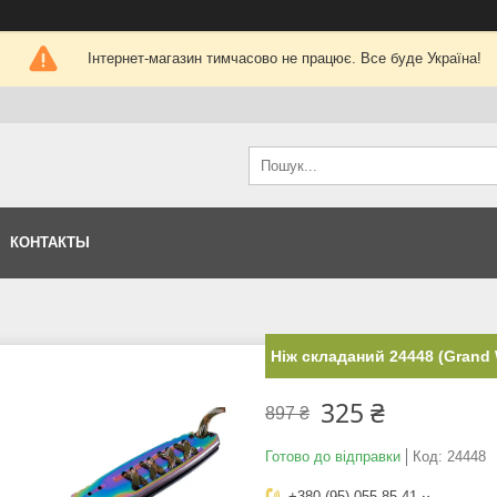
Інтернет-магазин тимчасово не працює. Все буде Україна!
КОНТАКТЫ
Ніж складаний 24448 (Grand 
325 ₴
897 ₴
Готово до відправки
Код:
24448
+380 (95) 055-85-41