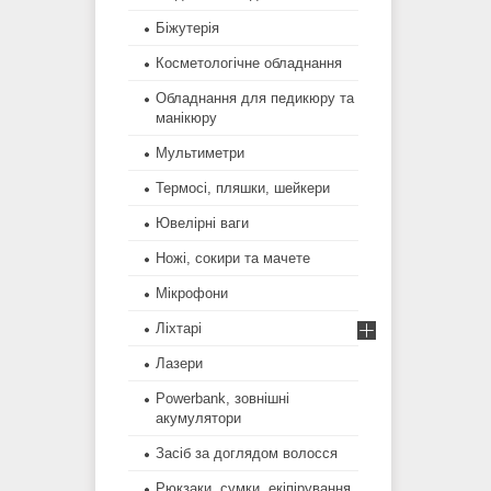
Біжутерія
Косметологічне обладнання
Обладнання для педикюру та
манікюру
Мультиметри
Термосі, пляшки, шейкери
Ювелірні ваги
Ножі, сокири та мачете
Мікрофони
Ліхтарі
Лазери
Powerbank, зовнішні
акумулятори
Засіб за доглядом волосся
Рюкзаки, сумки, екіпірування