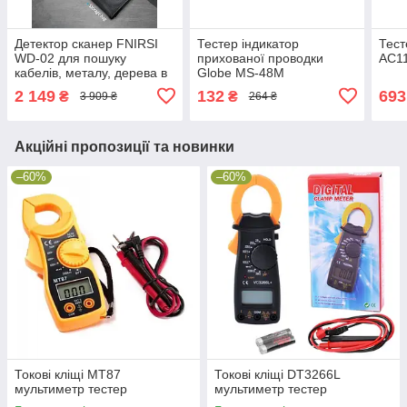
Детектор сканер FNIRSI
Тестер індикатор
Тест
WD-02 для пошуку
прихованої проводки
AC1
кабелів, металу, дерева в
Globe MS-48M
стінах, глибина до 12 см
2 149
132
693
₴
₴
3 909 ₴
264 ₴
Акційні пропозиції та новинки
–60%
–60%
Токові кліщі MT87
Токові кліщі DT3266L
мультиметр тестер
мультиметр тестер