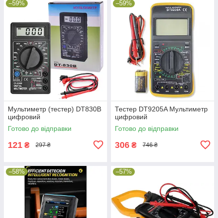
–59%
–59%
Мультиметр (тестер) DT830B
Тестер DT9205A Мультиметр
цифровий
цифровий
Готово до відправки
Готово до відправки
121
306
₴
₴
297 ₴
746 ₴
–58%
–57%