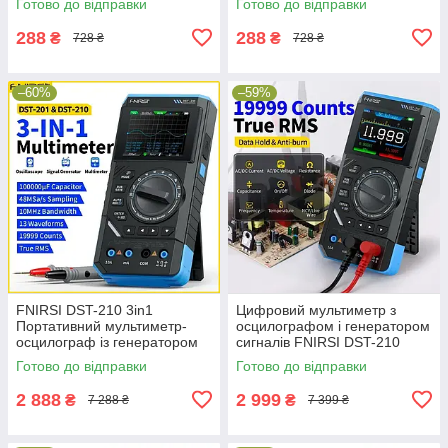
Готово до відправки
Готово до відправки
288
288
₴
₴
728 ₴
728 ₴
–60%
–59%
FNIRSI DST-210 3in1
Цифровий мультиметр з
Портативний мультиметр-
осцилографом і генератором
осцилограф із генератором
сигналів FNIRSI DST-210
сигналів
Портативний тестер
Готово до відправки
Готово до відправки
2 888
2 999
₴
₴
7 288 ₴
7 399 ₴