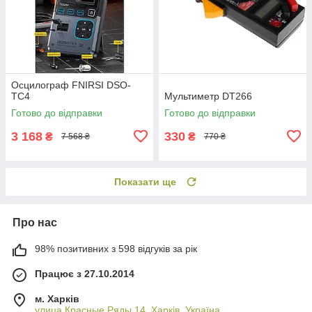
Осцилограф FNIRSI DSO-
TC4
Мультиметр DT266
Готово до відправки
Готово до відправки
3 168
330
₴
₴
7 568 ₴
770 ₴
Показати ще
Про нас
98% позитивних з 598 відгуків за рік
Працює з 27.10.2014
м. Харків
улица Красные Ряды 14, Харків, Україна