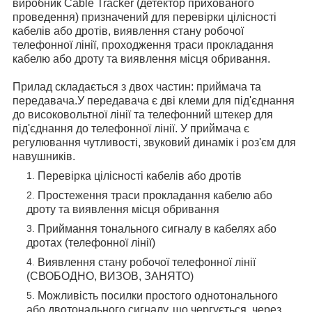
виробник Cable Tracker (детектор прихованого
проведення) призначений для перевірки цілісності
кабелів або дротів, виявлення стану робочої
телефонної лінії, проходження траси прокладання
кабелю або дроту та виявлення місця обривання.
Прилад складається з двох частин: приймача та
передавача.У передавача є дві клеми для під'єднання
до високовольтної лінії та телефонний штекер для
під'єднання до телефонної лінії. У приймача є
регулювання чутливості, звуковий динамік і роз'єм для
навушників.
Перевірка цілісності кабелів або дротів
Простеження траси прокладання кабелю або
дроту та виявлення місця обривання
Приймання тонального сигналу в кабелях або
дротах (телефонної лінії)
Виявлення стану робочої телефонної лінії
(СВОБОДНО, ВИЗОВ, ЗАНЯТО)
Можливість посилки простого однотонального
або двотонального сигналу, що чергується, через