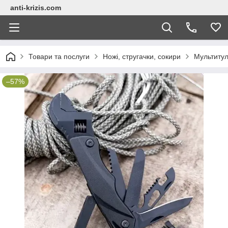
anti-krizis.com
Товари та послуги
Ножі, стругачки, сокири
Мультитул
–57%