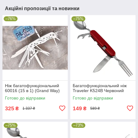
Акційні пропозиції та новинки
–76%
–75%
Ніж багатофункціональний
Багатофункціональний ніж
60016 (15 в 1) (Grand Way)
Traveler K524B Червоний
Готово до відправки
Готово до відправки
325
149
₴
₴
1 337 ₴
589 ₴
–75%
–73%