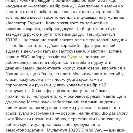
якийсь колектив людей із різними здібностями, або якщо
неодушено — готовий набір функції. Аналогічне ми можемо
спостерігати в блокбастерах і серіалах про супергероїв. За
всієї привабливості такої концепції є й цікавіша, як у мультиці
«Інспектор Ґаджет». Коли можливості та здібності не
розпилені окремо, а зібрані докупи. Та й ще так, що бути
завжди під рукою й бути готовими до дії. Так, мультитул
10196 — це саме що такий ґаджет, але не трендовий, модний
— і не більше того, а дійсно корисний. І функціональний
відразу в декількох галузях застосування. У місті як частина
вашого EDC-набору, за містом (
туризм
, полювання,
риболовля), просто в побуті. Коли потрібно підкрутити
дверний замок, демонтувати корпус комп'ютера, впоратися з
блискавкою, що заїлася, на одязі. Мультитул виготовлений у
класичному форматі — плоскогубці з кусачками з
порожнистими ручками, у яких ховається набір з 12
інструментів. Хоча в функції загалом тут явно більше —
практично всі інструменти, крім основної функції, мають ще й
додаткову. Метал ручок забезпечений теплими на дотик і
приємними на вигляд дерев'яними ручками. Показово, що
осьові вузли інструментів — розбірні, на гвинтах. Що дає змогу
і комбінувати елементи набору, переставляти їх по-своєму і
робить мультитул простішим в обслуговуванні та
ремонтопридатним. Мультитул 10196 Grand Way — швидкий,