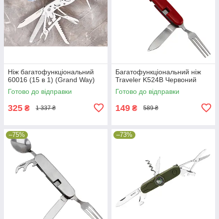
Ніж багатофункціональний
Багатофункціональний ніж
60016 (15 в 1) (Grand Way)
Traveler K524B Червоний
Готово до відправки
Готово до відправки
325
149
₴
₴
1 337 ₴
589 ₴
–75%
–73%