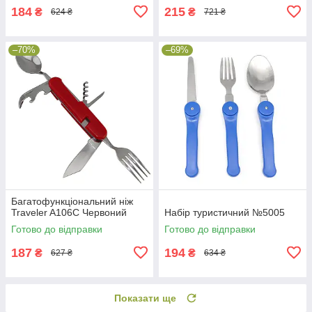
184
215
₴
₴
624 ₴
721 ₴
–70%
–69%
Багатофункціональний ніж
Traveler A106C Червоний
Набір туристичний №5005
Готово до відправки
Готово до відправки
187
194
₴
₴
627 ₴
634 ₴
Показати ще