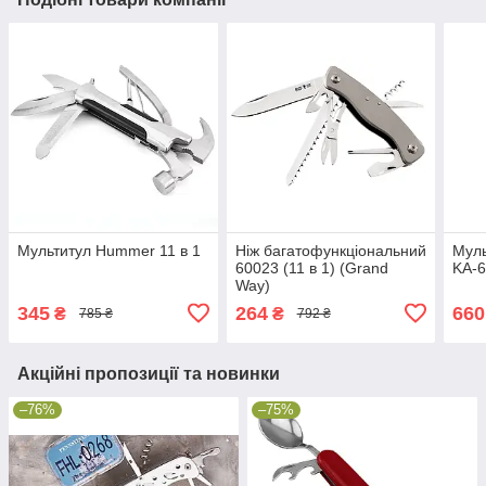
Мультитул Hummer 11 в 1
Ніж багатофункціональний
Муль
60023 (11 в 1) (Grand
KA-
Way)
345
264
660
₴
₴
785 ₴
792 ₴
Акційні пропозиції та новинки
–76%
–75%