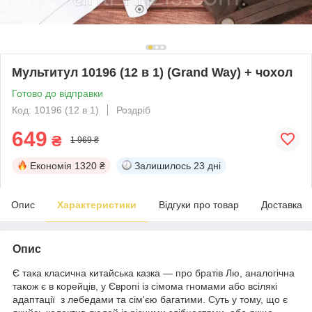
Мультитул 10196 (12 в 1) (Grand Way) + чохол
Готово до відправки
Код: 10196 (12 в 1)
Роздріб
649
₴
1 969 ₴
Економія
1320 ₴
Залишилось
23 дні
Опис
Характеристики
Відгуки про товар
Доставка
Опис
Є така класична китайська казка — про братів Лю, аналогічна
також є в корейців, у Європі із сімома гномами або всілякі
адаптації з лебедами та сім'єю багатими. Суть у тому, що є