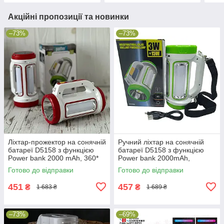
Акційні пропозиції та новинки
–73%
–73%
Ліхтар-прожектор на сонячній
Ручний ліхтар на сонячній
батареї D5158 з функцією
батареї D5158 з функцією
Power bank 2000 mAh, 360*
Power bank 2000mAh,
освітлення
360*освітлення
Готово до відправки
Готово до відправки
451
457
₴
₴
1 683 ₴
1 689 ₴
–73%
–69%