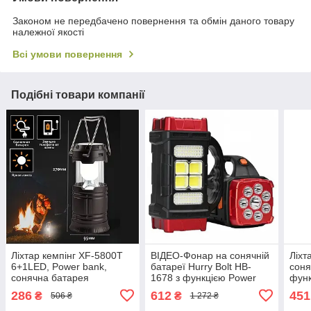
Законом не передбачено повернення та обмін даного товару
належної якості
Всі умови повернення
Подібні товари компанії
Ліхтар кемпінг XF-5800T
ВІДЕО-Фонар на сонячній
Ліхт
6+1LED, Power bank,
батареї Hurry Bolt HB-
соня
сонячна батарея
1678 з функцією Power
функ
bank
2000
286
612
451
₴
₴
506 ₴
1 272 ₴
осві