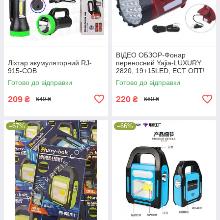
ВІДЕО ОБЗОР-Фонар
Ліхтар акумуляторний RJ-
переносний Yajia-LUXURY
915-COB
2820, 19+15LED, ЕСТ ОПТ!
Готово до відправки
Готово до відправки
209
220
₴
₴
649 ₴
660 ₴
–67%
–66%