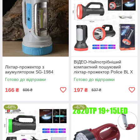
ВІДЕО-Найпотрібніший
Ліхтар-прожектор з
компактний пошуковий
акумулятором SG-1984
ліхтар-прожектор Police BL X
503 -1 COB + 1 LED
Готово до відправки
Готово до відправки
166
197
₴
₴
606 ₴
637 ₴
–68%
–67%