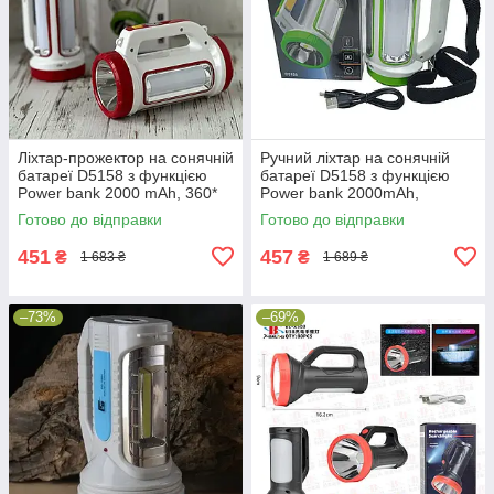
Ліхтар-прожектор на сонячній
Ручний ліхтар на сонячній
батареї D5158 з функцією
батареї D5158 з функцією
Power bank 2000 mAh, 360*
Power bank 2000mAh,
освітлення
360*освітлення
Готово до відправки
Готово до відправки
451
457
₴
₴
1 683 ₴
1 689 ₴
–73%
–69%