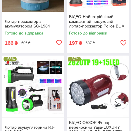
ВІДЕО-Найпотрібніший
Ліхтар-прожектор з
компактний пошуковий
акумулятором SG-1984
ліхтар-прожектор Police BL X
503 -1 COB + 1 LED
Готово до відправки
Готово до відправки
166
197
₴
₴
606 ₴
637 ₴
–68%
–67%
ВІДЕО ОБЗОР-Фонар
Ліхтар акумуляторний RJ-
переносний Yajia-LUXURY