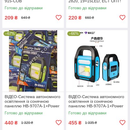
915-COB
2820, 19+15LED, ЕСТ ОПТ!
Готово до відправки
Готово до відправки
209
220
₴
₴
649 ₴
660 ₴
–67%
–66%
ВІДЕО-Система автономного
ВІДЕО-Система автономного
освітлення із сонячною
освітлення із сонячною
панеллю HB-9707A-1+Power
панеллю HB-9707A-1+Power
bank
bank
Готово до відправки
Готово до відправки
440
455
₴
₴
1 320 ₴
1 335 ₴