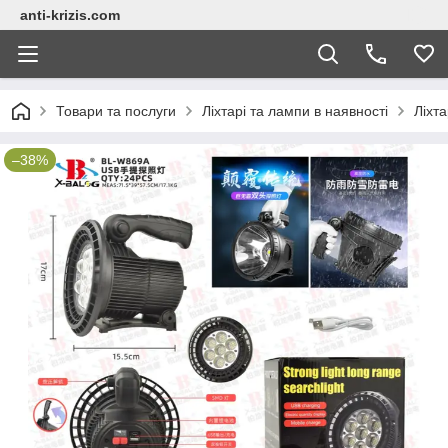
anti-krizis.com
Товари та послуги
Ліхтарі та лампи в наявності
Ліхта
–38%