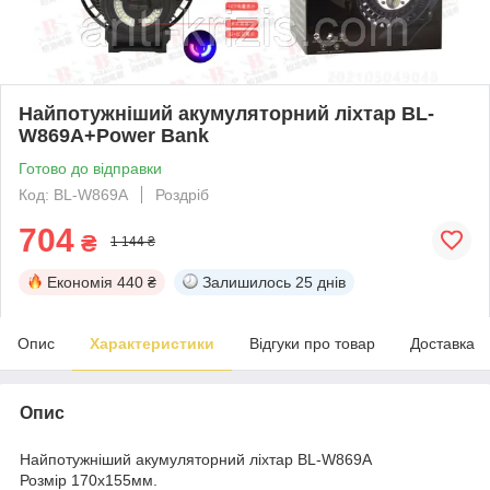
Найпотужніший акумуляторний ліхтар BL-
W869A+Power Bank
Готово до відправки
Код: BL-W869A
Роздріб
704
₴
1 144 ₴
Економія
440 ₴
Залишилось
25 днів
Опис
Характеристики
Відгуки про товар
Доставка
Опис
Найпотужніший акумуляторний ліхтар BL-W869A
Розмір 170х155мм.