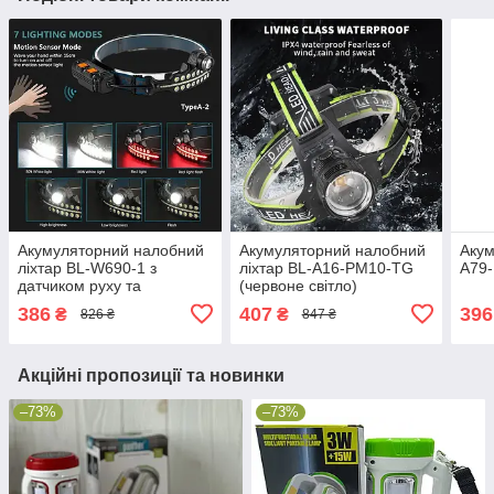
Акумуляторний налобний
Акумуляторний налобний
Акум
ліхтар BL-W690-1 з
ліхтар BL-A16-PM10-TG
A79
датчиком руху та
(червоне світло)
червоним світлом
386
407
396
₴
₴
826 ₴
847 ₴
Акційні пропозиції та новинки
–73%
–73%