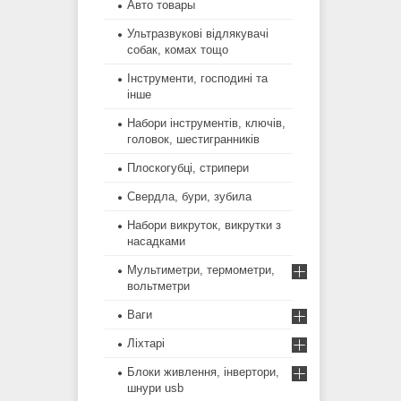
Авто товары
Ультразвукові відлякувачі
собак, комах тощо
Інструменти, господині та
інше
Набори інструментів, ключів,
головок, шестигранників
Плоскогубці, стрипери
Свердла, бури, зубила
Набори викруток, викрутки з
насадками
Мультиметри, термометри,
вольтметри
Ваги
Ліхтарі
Блоки живлення, інвертори,
шнури usb