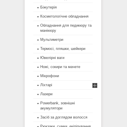
Біжутерія
Косметологічне обладнання
Обладнання для педикюру та
манікюру
Мультиметри
Термосі, пляшки, шейкери
Ювелірні ваги
Ножі, сокири та мачете
Мікрофони
Ліхтарі
Лазери
Powerbank, зовнішні
акумулятори
Засіб за доглядом волосся
Рюкзаки, сумки, екіпірування