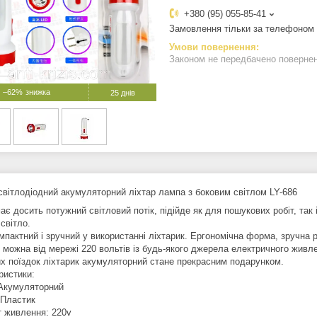
+380 (95) 055-85-41
Замовлення тільки за телефоном
Законом не передбачено поверненн
–62%
25 днів
світлодіодний акумуляторний ліхтар лампа з боковим світлом LY-686
ає досить потужний світловий потік, підійде як для пошукових робіт, так 
світло.
мпактний і зручний у використанні ліхтарик. Ергономічна форма, зручна 
й можна від мережі 220 вольтів із будь-якого джерела електричного живл
их поїздок ліхтарик акумуляторний стане прекрасним подарунком.
ристики:
 Акумуляторний
 Пластик
 живлення: 220v