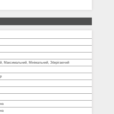
ий, Максимальний, Мінімальний, Зберігаючий
р
дна
дна