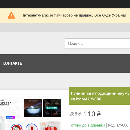
Інтернет-магазин тимчасово не працює. Все буде Україна!
КОНТАКТЫ
Ручний світлодіодний акуму
світлом LY-686
110 ₴
286 ₴
Готово до відправки
Код:
LY-686