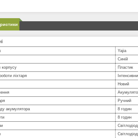
еристики
ні
к
Yajia
Синій
 корпусу
Пластик
оботи ліхтаря
Інтенсивн
Новий
лення
Акумулято
аря
Ручний
яду акумулятора
8 годин
оти
8 годин
пи
Світлодіо
п
Світлодіо