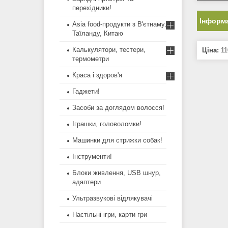
перехідники!
Інформа
Asia food-продукти з В'єтнаму,
Таїланду, Китаю
Калькулятори, тестери,
Ціна:
11
термометри
Краса і здоров'я
Гаджети!
Засоби за доглядом волосся!
Іграшки, головоломки!
Машинки для стрижки собак!
Інструменти!
Блоки живлення, USB шнур,
адаптери
Ультразвукові відлякувачі
Настільні ігри, карти гри