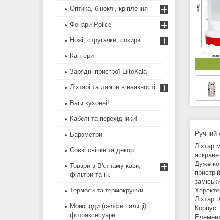
Оптика, біноклі, кріплення
Фонари Police
Ножі, стругачки, сокири
Кантери
Зарядні пристрої LiitoKala
Ліхтарі та лампи в наявності
Ваги кухонні!
Кабелі та перехідники!
Ручний 
Барометри
Ліхтар м
Соєві свічки та декор
яскраве 
Дуже ко
Товари з В'єтнаму-кави,
пристрі
фільтри та ін.
заміськ
Термоси та термокружки
Характе
Ліхтар:
Моноподи (селфи палиці) і
Корпус:
фотоаксесуари
Елемент