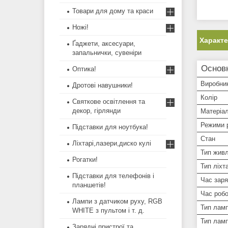
Товари для дому та краси
Ножі!
Характ
Ґаджети, аксесуари,
запальнички, сувеніри
Основ
Оптика!
Виробни
Дротові навушники!
Колір
Святкове освітлення та
декор, гірлянди
Матеріал
Режими р
Підставки для ноутбука!
Стан
Ліхтарі,лазери,диско кулі
Тип жив
Рогатки!
Тип ліхт
Підставки для телефонів і
Час зар
планшетів!
Час роб
Лампи з датчиком руху, RGB
Тип лам
WHITE з пультом і т. д.
Тип лам
Зарядні пристрої та