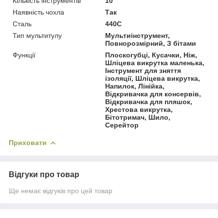
Кількість інструментів
10
Наявність чохла
Так
Сталь
440C
Тип мультитулу
Мультиінструмент,
Повнорозмірний, З бітами
Функції
Плоскогубці, Кусачки, Ніж,
Шліцева викрутка маленька,
Інструмент для зняття
ізоляції, Шліцева викрутка,
Напилок, Лінійка,
Відкривачка для консервів,
Відкривачка для пляшок,
Хрестова викрутка,
Бітотримач, Шило,
Серейтор
Приховати
Відгуки про товар
Ще немає відгуків про цей товар