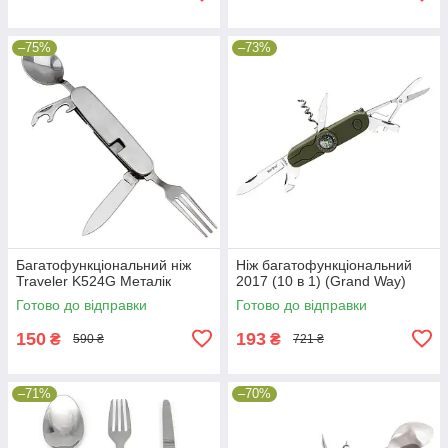
–75%
–73%
Багатофункціональний ніж
Ніж багатофункціональний
Traveler K524G Металік
2017 (10 в 1) (Grand Way)
Готово до відправки
Готово до відправки
150
193
₴
₴
590 ₴
721 ₴
–71%
–70%