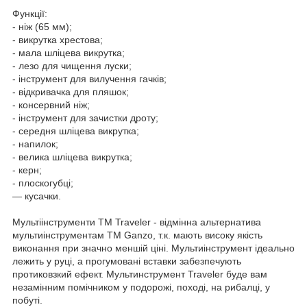
Функції:
- ніж (65 мм);
- викрутка хрестова;
- мала шліцева викрутка;
- лезо для чищення луски;
- інструмент для вилучення гачків;
- відкривачка для пляшок;
- консервний ніж;
- інструмент для зачистки дроту;
- середня шліцева викрутка;
- напилок;
- велика шліцева викрутка;
- керн;
- плоскогубці;
— кусачки.
Мультіінструменти ТМ Traveler - відмінна альтернатива
мультиінструментам ТМ Ganzo, т.к. мають високу якість
виконання при значно меншій ціні. Мультиінструмент ідеально
лежить у руці, а прогумовані вставки забезпечують
протиковзкий ефект. Мультинструмент Traveler буде вам
незамінним помічником у подорожі, поході, на рибалці, у
побуті.