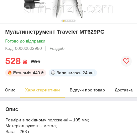
Мультиінструмент Traveler MT629PG
Готово до відправки
Код: 00000002950
Роздріб
528
₴
968 ₴
Економія
440 ₴
Залишилось
24 дні
Опис
Характеристики
Відгуки про товар
Доставка
Опис
Розміри в похідному положенні – 105 мм;
Матеріал рукояті - метал;
Вага – 263 г.