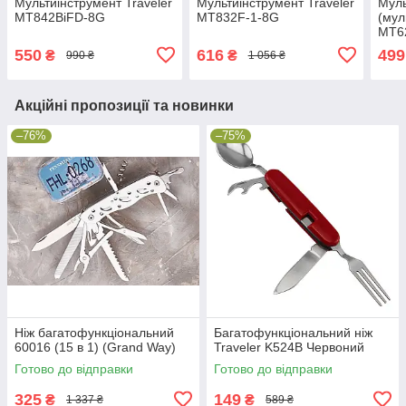
Мультиінструмент Traveler
Мультиінструмент Traveler
Муль
MT842BiFD-8G
MT832F-1-8G
(мул
MT62
550
616
499
₴
₴
990 ₴
1 056 ₴
Акційні пропозиції та новинки
–76%
–75%
Ніж багатофункціональний
Багатофункціональний ніж
60016 (15 в 1) (Grand Way)
Traveler K524B Червоний
Готово до відправки
Готово до відправки
325
149
₴
₴
1 337 ₴
589 ₴