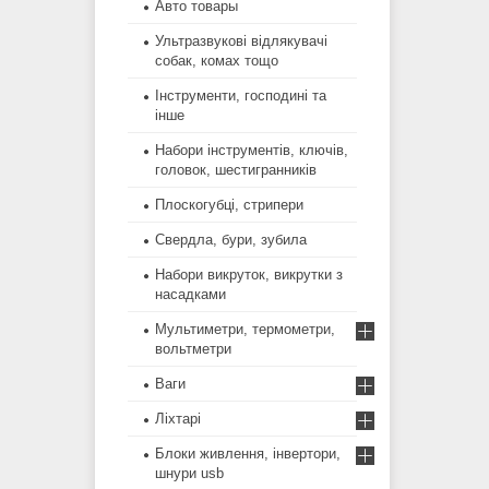
Авто товары
Ультразвукові відлякувачі
собак, комах тощо
Інструменти, господині та
інше
Набори інструментів, ключів,
головок, шестигранників
Плоскогубці, стрипери
Свердла, бури, зубила
Набори викруток, викрутки з
насадками
Мультиметри, термометри,
вольтметри
Ваги
Ліхтарі
Блоки живлення, інвертори,
шнури usb