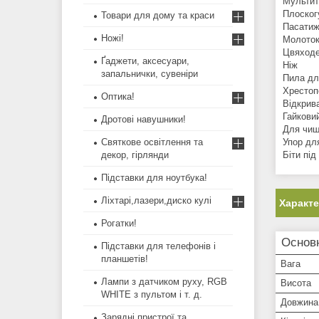
Мультит
Плоског
Товари для дому та краси
Пасатиж
Ножі!
Молото
Цвяход
Ґаджети, аксесуари,
Ніж
запальнички, сувеніри
Пила дл
Хрестоп
Оптика!
Відкрив
Гайкови
Дротові навушники!
Для чищ
Святкове освітлення та
Упор дл
декор, гірлянди
Біти під
Підставки для ноутбука!
Ліхтарі,лазери,диско кулі
Характ
Рогатки!
Основн
Підставки для телефонів і
планшетів!
Вага
Лампи з датчиком руху, RGB
Висота
WHITE з пультом і т. д.
Довжина
Зарядні пристрої та