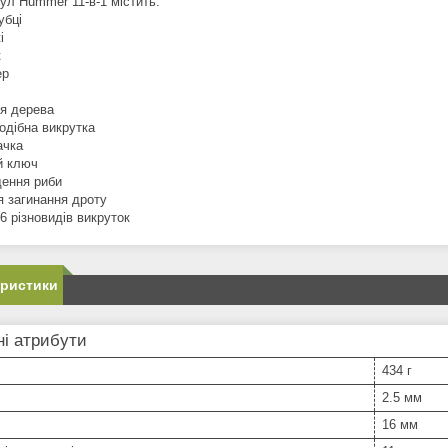
ул Hummer 11-в-1 містить:
убці
і
к
ер
я дерева
одібна викрутка
ачка
й ключ
ення риби
я загинання дроту
 6 різновидів викруток
еристики
і атрибути
434 г
2.5 мм
16 мм