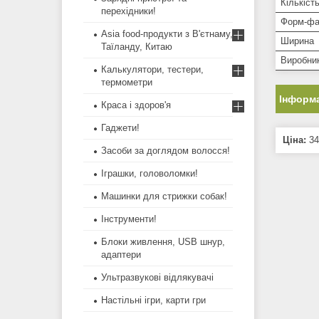
Кількіст
перехідники!
Форм-фа
Asia food-продукти з В'єтнаму,
Ширина
Таїланду, Китаю
Виробни
Калькулятори, тестери,
термометри
Інформа
Краса і здоров'я
Гаджети!
Ціна:
34
Засоби за доглядом волосся!
Іграшки, головоломки!
Машинки для стрижки собак!
Інструменти!
Блоки живлення, USB шнур,
адаптери
Ультразвукові відлякувачі
Настільні ігри, карти гри