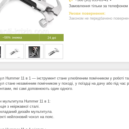
Замовлення тільки за телефоном
Законом не передбачено поверненн
–56%
24 дні
л Hummer 11 в 1 — інструмент стане улюбленим помічником у роботі та ст
ул стане незамінним помічником у поході, у поїздці на дачу або під час
ентами, які самі доповнюють один одного.
и мультитула Hummer 11 в 1:
ція з неіржавкої сталі.
складаний дизайн мультитула.
екті нейлоновий чохол на пояс.