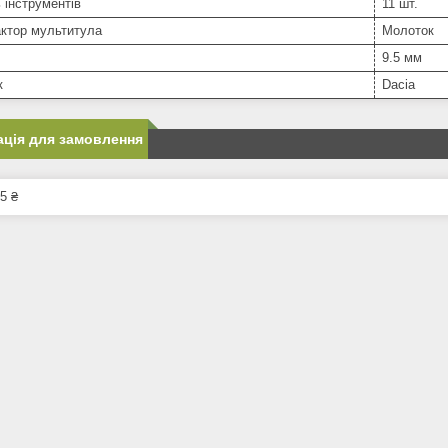
ь інструментів
11 шт.
ктор мультитула
Молоток
9.5 мм
к
Dacia
ція для замовлення
5 ₴