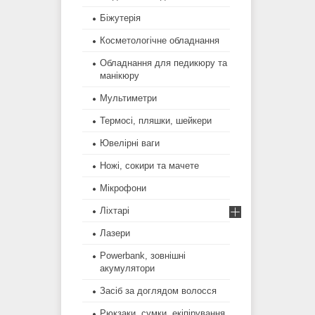
Біжутерія
Косметологічне обладнання
Обладнання для педикюру та
манікюру
Мультиметри
Термосі, пляшки, шейкери
Ювелірні ваги
Ножі, сокири та мачете
Мікрофони
Ліхтарі
Лазери
Powerbank, зовнішні
акумулятори
Засіб за доглядом волосся
Рюкзаки, сумки, екіпірування