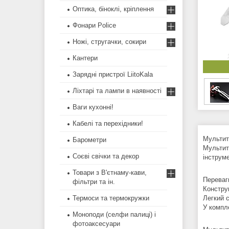
Оптика, біноклі, кріплення
Фонари Police
Ножі, стругачки, сокири
Кантери
Зарядні пристрої LiitoKala
Ліхтарі та лампи в наявності
Ваги кухонні!
Кабелі та перехідники!
Мультиту
Барометри
Мультит
Соєві свічки та декор
інструм
Товари з В'єтнаму-кави,
Переваг
фільтри та ін.
Конструк
Термоси та термокружки
Легкий 
У компл
Моноподи (селфи палиці) і
фотоаксесуари