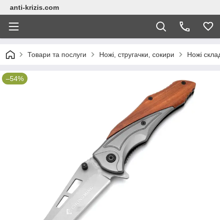
anti-krizis.com
Товари та послуги
Ножі, стругачки, сокири
Ножі скла
–54%