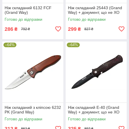
Ніж складаний 6132 FCF
Ніж складаний 25443 (Grand
(Grand Way)
Way) + документ, що не ХО
Готово до відправки
Готово до відправки
286
299
₴
₴
792 ₴
827 ₴
–64%
–64%
Ніж складаний з кліпсою 6232
Ніж складаний E-40 (Grand
PK (Grand Way)
Way) + документ, що не ХО
Готово до відправки
Готово до відправки
312
325
₴
₴
862 ₴
897 ₴