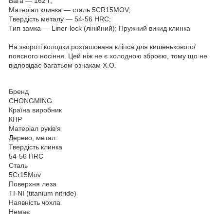
Вага — 162 г;
Матеріал клинка — сталь 5CR15MOV;
Твердість металу — 54-56 HRC;
Тип замка — Liner-lock (лінійний); Пружний викид клинка
На звороті колодки розташована кліпса для кишенькового/
поясного носіння. Цей ніж не є холодною зброєю, тому що не
відповідає багатьом ознакам Х.О.
Бренд
CHONGMING
Країна виробник
КНР
Матеріал руків'я
Дерево, метал.
Твердість клинка
54-56 HRC
Сталь
5Cr15Mov
Поверхня леза
TI-NI (titanium nitride)
Наявність чохла
Немає