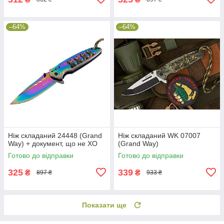
–64%
–64%
Ніж складаний 24448 (Grand
Ніж складаний WK 07007
Way) + документ, що не ХО
(Grand Way)
Готово до відправки
Готово до відправки
325
339
₴
₴
897 ₴
933 ₴
Показати ще