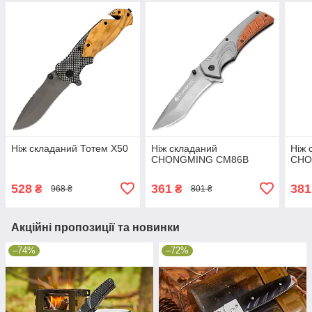
Ніж складаний Тотем X50
Ніж складаний
Ніж 
CHONGMING CM86B
CHO
528
361
381
₴
₴
968 ₴
801 ₴
Акційні пропозиції та новинки
–74%
–72%