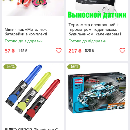
Термометр електронний із
Мінінічник «Метелик»,
гігрометром, годинником,
батарейки в комплекті
будильником, календарем і
виносним датчиком НТС-2
Готово до відправки
Готово до відправки
57
217
₴
₴
145 ₴
525 ₴
–56%
–56%
ВІДЕО ОБЗОР-Пінпоїнтер G-