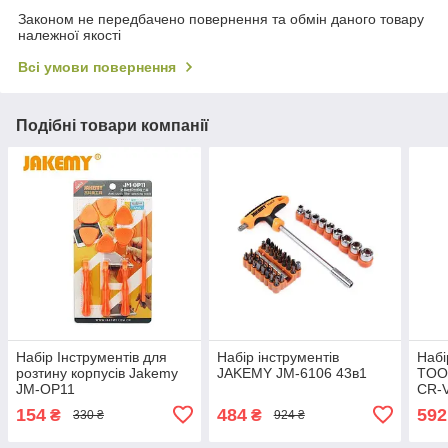
Законом не передбачено повернення та обмін даного товару
належної якості
Всі умови повернення
Подібні товари компанії
Набір Інструментів для
Набір інструментів
Набі
розтину корпусів Jakemy
JAKEMY JM-6106 43в1
TOO
JM-OP11
CR-V
154
484
592
₴
₴
330 ₴
924 ₴