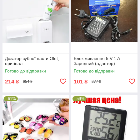
Дозатор зубної пасти Olet,
Блок живлення 5 V 1 A
оригінал
Зарядний (адаптер)
Готово до відправки
Готово до відправки
214
101
₴
₴
654 ₴
277 ₴
–61%
–59%