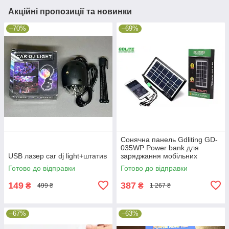
Акційні пропозиції та новинки
–70%
–69%
Сонячна панель Gdliting GD-
035WP Power bank для
USB лазер car dj light+штатив
заряджання мобільних
пристроїв
Готово до відправки
Готово до відправки
149
387
₴
₴
499 ₴
1 267 ₴
–67%
–63%