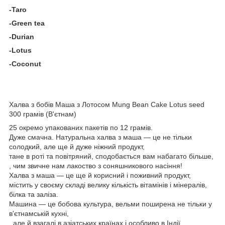
-Taro
-Green tea
-Durian
-Lotus
-Coconut
Халва з бобів Маша з Лотосом Mung Bean Cake Lotus seed
300 грамів (В'єтнам)
25 окремо упакованих пакетів по 12 грамів.
Дуже смачна. Натуральна халва з маша — це не тільки
солодкий, але ще й дуже ніжний продукт,
тане в роті та повітряний, сподобається вам набагато більше,
, чим звичне нам лакоство з соняшникового насіння!
Халва з маша — це ще й корисний і поживний продукт,
містить у своєму складі велику кількість вітамінів і мінералів,
білка та заліза.
Машина — це бобова культура, вельми поширена не тільки у
в'єтнамській кухні,
, але й взагалі в азіатських країнах і особливо в Індії.