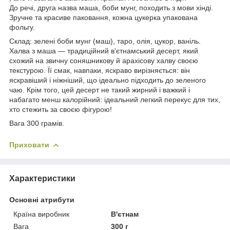
До речі, друга назва маша, боби мунг, походить з мови хінді.
Зручне та красиве паковання, кожна цукерка упакована
фольгу.
Склад: зелені боби мунг (маш), таро, олія, цукор, ваніль.
Халва з маша — традиційний в'єтнамський десерт, який
схожий на звичну соняшникову й арахісову халву своєю
текстурою. Її смак, навпаки, яскраво вирізняється: він
яскравіший і ніжніший, що ідеально підходить до зеленого
чаю. Крім того, цей десерт не такий жирний і важкий і
набагато менш калорійний: ідеальний легкий перекус для тих,
хто стежить за своєю фігурою!
Вага 300 грамів.
Приховати
Характеристики
Основні атрибути
Країна виробник
В'єтнам
Вага
300 г