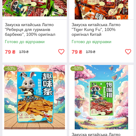
Закуска китайська Латяо
Закуска китайська Латяо
"Реберця для гурманів
"Tiger Kung Fu", 100%
барбекю", 100% оригінал
оригінал Китай
Китай
Готово до відправки
Готово до відправки
79
79
₴
₴
179 ₴
179 ₴
–53%
–53%
Закуска китайська Латяо