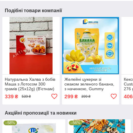
Подібні товари компанії
Натуральна Халва з бобів
Желейні цукерки зі
Кекс
Маша з Лотосом 300
смаком зеленого банана,
Cust
грамів (25x12g) (В'єтнам)
з начинкою, Gummy
276 
Banana 300 g (В'єтнам)
м'як
339
299
406
₴
₴
539 ₴
399 ₴
Акційні пропозиції та новинки
–58%
–56%