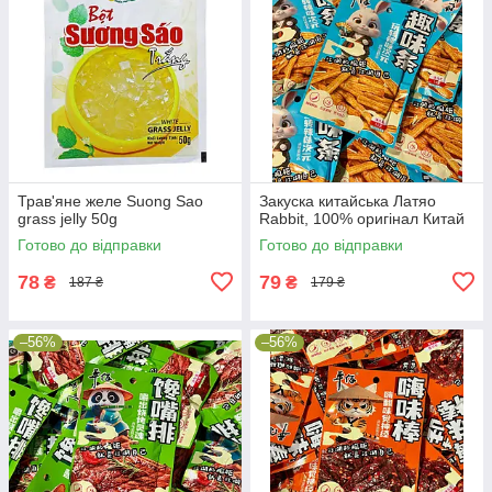
Трав'яне желе Suong Sao
Закуска китайська Латяо
grass jelly 50g
Rabbit, 100% оригінал Китай
Готово до відправки
Готово до відправки
78
79
₴
₴
187 ₴
179 ₴
–56%
–56%