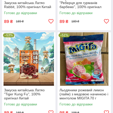
Закуска китайська Латяо
"Реберця для гурманів
Rabbit, 100% оригінал Китай
барбекю", 100% оригінал
Китай
Готово до відправки
Готово до відправки
89
89
₴
₴
189 ₴
189 ₴
–53%
–51%
Закуска китайська Латяо
Льодяники рожевий лимон
"Tiger Kung Fu", 100%
(лайм) з медовою начинкою і
оригінал Китай
ментолом MIGITA 70 г
(В'єтнам)
Готово до відправки
Готово до відправки
89
98
₴
₴
189 ₴
198 ₴