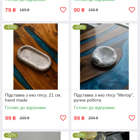
79
90
₴
₴
169 ₴
190 ₴
–53%
–53%
Підставка з еко гіпсу, 21 см,
Підставка з еко гіпсу "Метор",
hand made
ручна робота
Готово до відправки
Готово до відправки
99
99
₴
₴
209 ₴
209 ₴
–52%
–50%