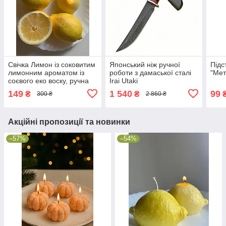
Свічка Лимон із соковитим
Японський ніж ручної
Підс
лимонним ароматом із
роботи з дамаської сталі
"Мет
соєвого еко воску, ручна
Irai Utaki
робота
149
1 540
99
₴
₴
300 ₴
2 860 ₴
Акційні пропозиції та новинки
–57%
–54%