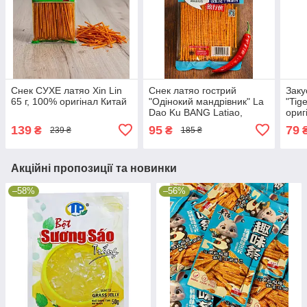
Снек СУХЕ латяо Xin Lin
Снек латяо гострий
Заку
65 г, 100% оригінал Китай
"Одінокий мандрівник" La
"Tig
Dao Ku BANG Latiao,
ориг
100% оригінал Китай
139
95
79
₴
₴
239 ₴
185 ₴
Акційні пропозиції та новинки
–58%
–56%