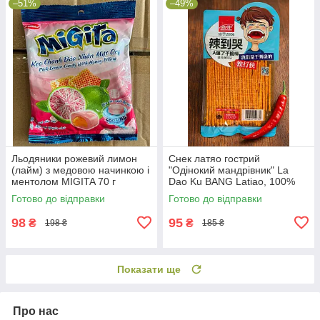
–51%
–49%
Льодяники рожевий лимон
Снек латяо гострий
(лайм) з медовою начинкою і
"Одінокий мандрівник" La
ментолом MIGITA 70 г
Dao Ku BANG Latiao, 100%
(В'єтнам)
оригінал Китай
Готово до відправки
Готово до відправки
98
95
₴
₴
198 ₴
185 ₴
Показати ще
Про нас