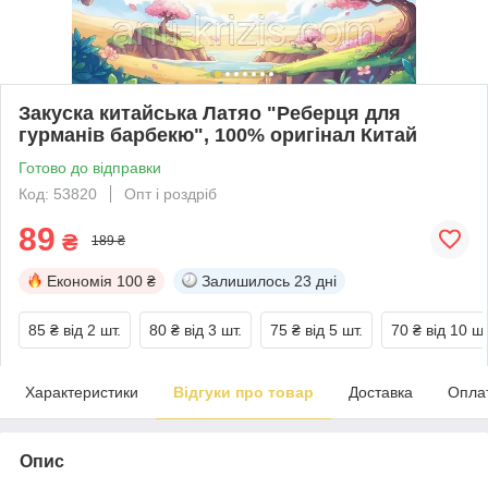
Закуска китайська Латяо "Реберця для
гурманів барбекю", 100% оригінал Китай
Готово до відправки
Код: 53820
Опт і роздріб
89
₴
189 ₴
Економія
100 ₴
Залишилось
23 дні
85 ₴
від 2 шт.
80 ₴
від 3 шт.
75 ₴
від 5 шт.
70 ₴
від 10 шт
Характеристики
Відгуки про товар
Доставка
Опла
Опис