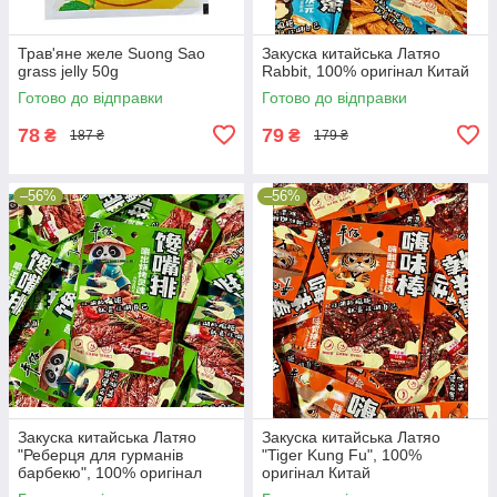
Трав'яне желе Suong Sao
Закуска китайська Латяо
grass jelly 50g
Rabbit, 100% оригінал Китай
Готово до відправки
Готово до відправки
78
79
₴
₴
187 ₴
179 ₴
–56%
–56%
Закуска китайська Латяо
Закуска китайська Латяо
"Реберця для гурманів
"Tiger Kung Fu", 100%
барбекю", 100% оригінал
оригінал Китай
Китай