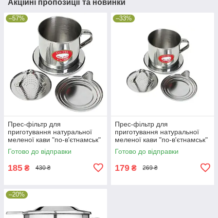
Акційні пропозиції та новинки
–57%
–33%
Прес-фільтр для
Прес-фільтр для
приготування натуральної
приготування натуральної
меленої кави "по-в'єтнамськ"
меленої кави "по-в'єтнамськ"
No6, 75 мл.
No6, 75 мл.
Готово до відправки
Готово до відправки
185
179
₴
₴
430 ₴
269 ₴
–20%