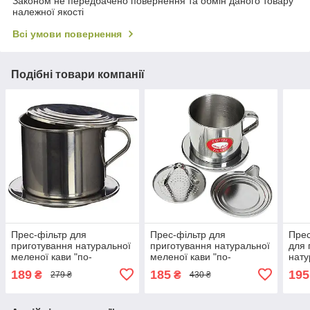
Законом не передбачено повернення та обмін даного товару
належної якості
Всі умови повернення
Подібні товари компанії
Прес-фільтр для
Прес-фільтр для
Пре
приготування натуральної
приготування натуральної
для 
меленої кави "по-
меленої кави "по-
нату
в'єтнамськ" No7, 100 мл.
в'єтнамськ" No6, 75 мл.
"по-
189
185
195
₴
₴
279 ₴
430 ₴
мл.