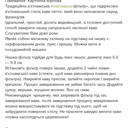
Паковання: Картонна коробка
Традиційна в'єтнамська «
кавоварка
-фільтр», що підкреслює
в'єтнамський стиль кави пиття, який вони запозичили серед
французів.
Ідеальний, простий, досить видовищний, а головне доступний
спосіб заварити чашку натуральної меленої кави.
Слугуватиме Вам довгі роки.
Являє собою металеву склянку на підставці на чашку з
перфорованим дном, прес і кришку. Можна мити в
посудомийній машині.
Чашка-фільтр підійде для будь-яких чашок, діаметр яких 6.6
— 9.8 см.
Встановіть фільтр поверх чашки, додайте 2 чайні ложки
в'єтнамської кави (стежте, щоб кава рівномірно покрив дно
фільтра). Накрийте каву пресом, залийте окропом і закрийте
кришкою. Процес заварювання не займе багато часу. Додайте
цукор, вершки, згущене молоко. Все на смак.
Рекомендація: кришечку, яка закривала фільтр під час
заварювання кави, після завершення процесу заварювання
можна використовувати як підставку під нього, щоб не
забруднити поверхню столу. Не прагнете швидко випити кави,
сповна насолодіться церемонією!