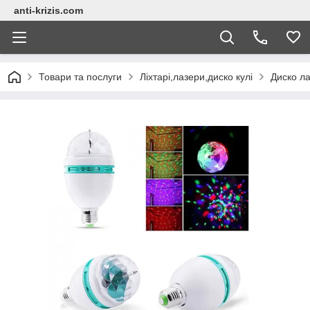
anti-krizis.com
Товари та послуги
Ліхтарі,лазери,диско кулі
Диско л