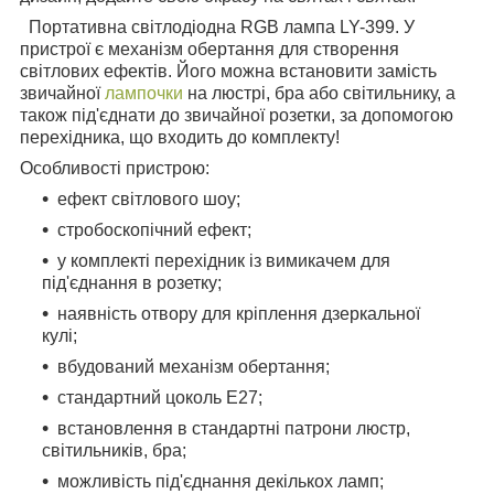
Портативна світлодіодна RGB лампа LY-399. У
пристрої є механізм обертання для створення
світлових ефектів. Його можна встановити замість
звичайної
лампочки
на люстрі, бра або світильнику, а
також під'єднати до звичайної розетки, за допомогою
перехідника, що входить до комплекту!
Особливості пристрою:
ефект світлового шоу;
стробоскопічний ефект;
у комплекті перехідник із вимикачем для
під'єднання в розетку;
наявність отвору для кріплення дзеркальної
кулі;
вбудований механізм обертання;
стандартний цоколь Е27;
встановлення в стандартні патрони люстр,
світильників, бра;
можливість під'єднання декількох ламп;