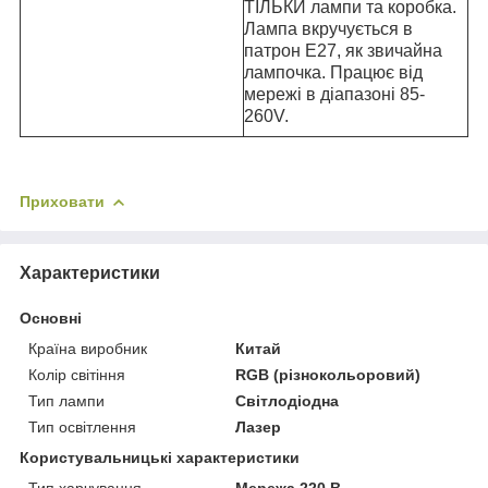
ТІЛЬКИ лампи та коробка.
Лампа вкручується в
патрон Е27, як звичайна
лампочка.
Працює від
мережі в діапазоні 85-
260V.
Приховати
Характеристики
Основні
Країна виробник
Китай
Колір світіння
RGB (різнокольоровий)
Тип лампи
Світлодіодна
Тип освітлення
Лазер
Користувальницькі характеристики
Тип харчування
Мережа 220 В