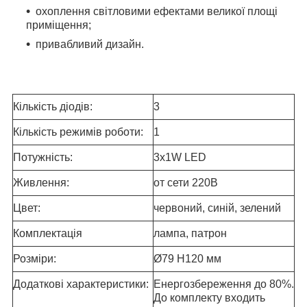
охоплення світловими ефектами великої площі
приміщення;
привабливий дизайн.
Кількість діодів:
3
Кількість режимів роботи:
1
Потужність:
3х1W LED
Живлення:
от сети 220B
Цвет:
червоний, синій, зелений
Комплектація
лампа, патрон
Розміри:
Ø79 Н120 мм
Додаткові характеристики:
Енергозбереження до 80%.
До комплекту входить